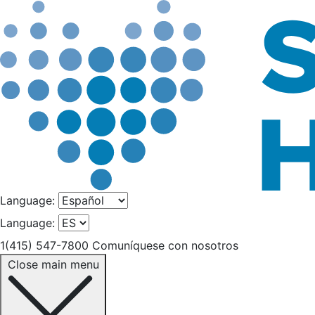
Language:
Language:
1(415) 547-7800
Comuníquese con nosotros
Close main menu