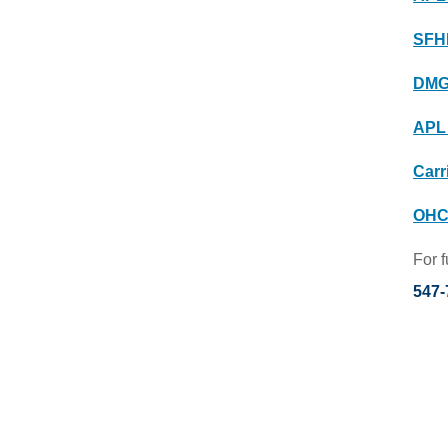
SFHP
DMG 
APL 
Carr
OHC 
For 
547-