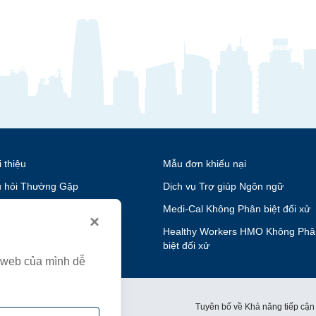
i thiệu
Mẫu đơn khiếu nại
 hỏi Thường Gặp
Dịch vụ Trợ giúp Ngôn ngữ
nghiệp
Medi-Cal Không Phân biệt đối xử
×
n hệ
Healthy Workers HMO Không Phâ
biệt đối xử
g web của mình dễ
́nh sách về Quyền riêng tư
Tuyên bố về Khả năng tiếp cận