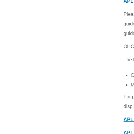
APL 
Plea
guid
guid
OHC 
The 
C
M
For 
displ
APL 
APL 