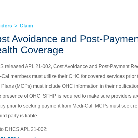
Tài liệu dành cho Hội viên »
Quyê
HEALTHY WORKERS HMO
iders
Claim
Healthy Workers HMO »
st Avoidance and Post-Payment
Các Quyền lợi và Dịch vụ được Bao trả »
alth Coverage
Tiếp tục Chăm Sóc »
Tìm Nhà cung cấp »
 released APL 21-002, Cost Avoidance and Post-Payment Reco
-Cal members must utilize their OHC for covered services prior t
Cách Duy trì Bảo hiểm của quý vị »
 Plans (MCPs) must include OHC information in their notificatio
he presence of OHC. SFHP is required to make sure providers are 
ary prior to seeking payment from Medi-Cal. MCPs must seek re
hird party is liable.
 to DHCS APL 21-002: