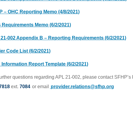
 – OHC Reporting Memo (4/8/2021)
Requirements Memo (6/2/2021)
21-002 Appendix B – Reporting Requirements (6/2/2021)
ier Code List (6/2/2021)
Information Report Template (6/2/2021)
further questions regarding APL 21-002, please contact SFHP’s
7818
ext.
7084
or email
provider.relations@sfhp.org