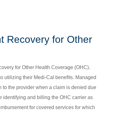
̀n và Trách nhiệm của Quý vị »
 Recovery for Other
very for Other Health Coverage (OHC).
o utilizing their Medi-Cal benefits. Managed
n to the provider when a claim is denied due
identifying and billing the OHC carrier as
imbursement for covered services for which