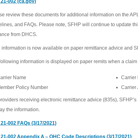
21-002 (ca.gov)
se review these documents for additional information on the A
elines, and FAQs. Please note, SFHP will continue to update t
ance from DHCS.
information is now available on paper remittance advice and S
following information is displayed on paper remits when a claim
arrier Name
Carrie
ember Policy Number
Carrier
providers receiving electronic remittance advice (835s), SFHP’
ay the information.
21-002 FAQs (3/17/2021)
21-002 Appendix A – OHC Code Descriptions (3/17/2021)