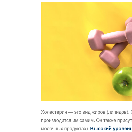
Пресс-центр »
страховку Medi-Cal »
Обучающие видеоролики по
Право на участие »
профилактике здоровья »
Ваша сеть медицинского обслуживания
Оформление подписки »
Медицинская библиотека – аптека »
Портал для участников »
Холестерин — это вид жиров (липидов).
производится им самим. Он также присут
молочных продуктах).
Высокий уровень