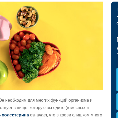
Материалы для участников »
Ваш
Здоровье вашего ребенка »
 »
HEALTHY WORKERS HMO
Healthy Workers HMO »
Льготы и покрываемые страховкой услуги
»
Непрерывность медицинского
обслуживания »
Найти поставщика услуг »
Как сохранить страховое покрытие »
 Он необходим для многих функций организма и
ствует в пище, которую вы едите (в мясных и
 холестерина
означает, что в крови слишком много