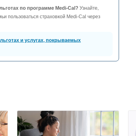
льготах по программе
Medi-Cal?
Узнайте,
мьи пользоваться страховкой
Medi-Cal
через
м
льготах и услугах, покрываемых