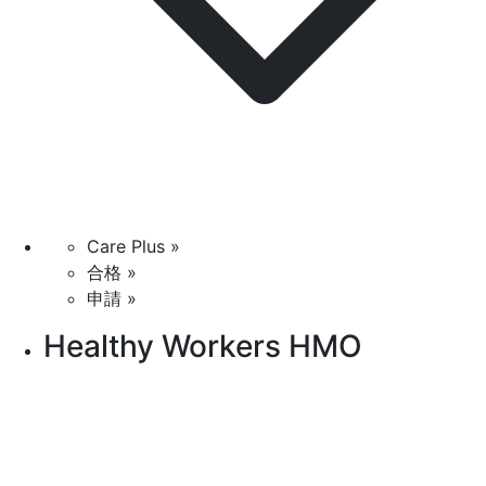
Care Plus »
合格 »
申請 »
Healthy Workers HMO