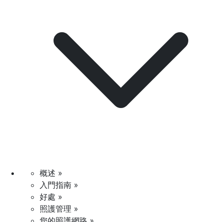
概述 »
入門指南 »
好處 »
照護管理 »
您的照護網路 »