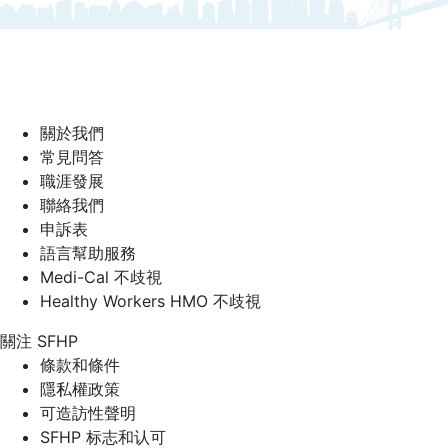
關於我們
常見問答
職涯發展
聯絡我們
申訴表
語言幫助服務
Medi-Cal 不歧視
Healthy Workers HMO 不歧視
關注 SFHP
Facebook
Threads
Instagram
LinkedIn
YouTube
條款和條件
隱私權政策
可造訪性聲明
SFHP 标志和认可