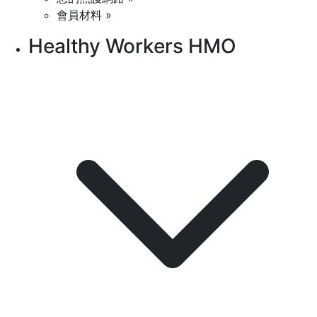
會員材料 »
Healthy Workers HMO