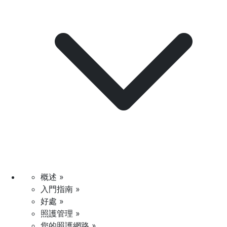
概述 »
入門指南 »
好處 »
照護管理 »
您的照護網路 »