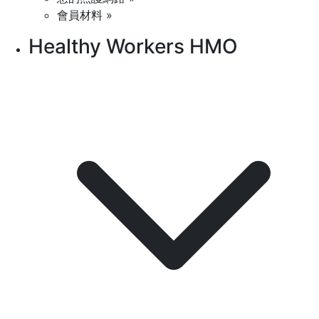
會員材料 »
Healthy Workers HMO