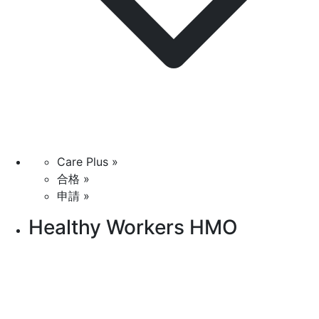
Care Plus »
合格 »
申請 »
Healthy Workers HMO