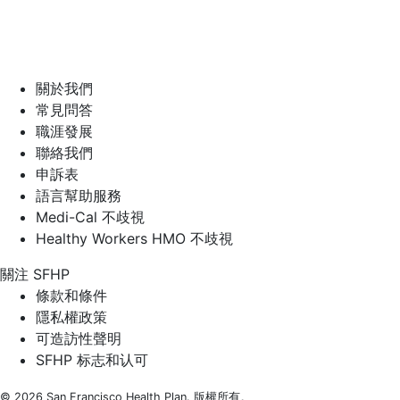
關於我們
常見問答
職涯發展
聯絡我們
申訴表
語言幫助服務
Medi-Cal 不歧視
Healthy Workers HMO 不歧視
關注 SFHP
Facebook
Threads
Instagram
LinkedIn
YouTube
條款和條件
隱私權政策
可造訪性聲明
SFHP 标志和认可
© 2026 San Francisco Health Plan. 版權所有。