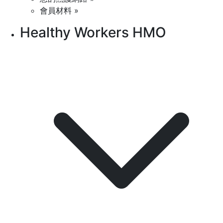
會員材料 »
Healthy Workers HMO