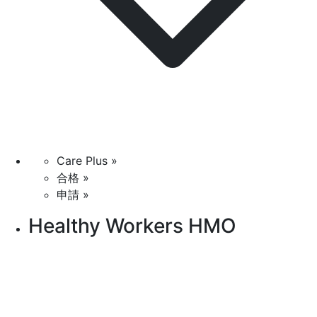
Care Plus »
合格 »
申請 »
Healthy Workers HMO