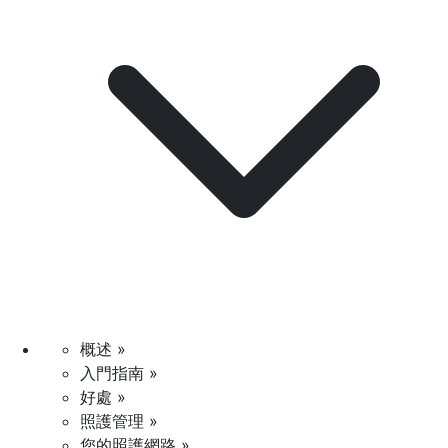
概述 »
入門指南 »
好處 »
照護管理 »
您的照護網路 »