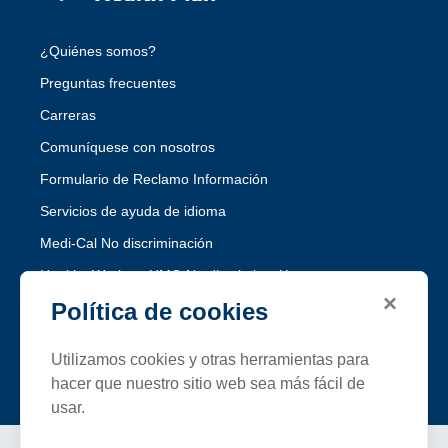
¿Quiénes somos?
Preguntas frecuentes
Carreras
Comuníquese con nosotros
Formulario de Reclamo Información
Servicios de ayuda de idioma
Medi-Cal No discriminación
Healthy Workers HMO No discriminación
×
Política de cookies
Siga SFHP
Utilizamos cookies y otras herramientas para
Facebook
Threads
Instagram
LinkedIn
YouTube
hacer que nuestro sitio web sea más fácil de
usar.