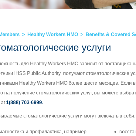
Материалы для участников »
Ваш
Здоровье вашего ребенка »
 »
HEALTHY WORKERS HMO
Healthy Workers HMO »
 Members
Healthy Workers HMO
Benefits & Covered S
Льготы и покрываемые страховкой услуги
оматологические услуги
»
Непрерывность медицинского
ожность для Healthy Workers HMO зависит от поставщика 
обслуживания »
тники IHSS Public Authority получают стоматологические ус
Найти поставщика услуг »
тниками Healthy Workers HMO более шести месяцев. Если 
Как сохранить страховое покрытие »
о на получение стоматологических услуг, вы можете выбрат
at
1(888) 703-6999.
ываемые стоматологические услуги могут включать в себя:
иагностика и профилактика, например
восста