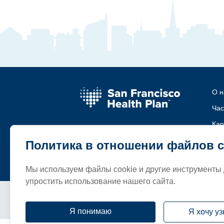
О н
Час
Кар
Свя
Политика в отношении файлов c
Фо
Мы используем файлы cookie и другие инструменты 
упростить использование нашего сайта.
Условия и положения
полит
Я понимаю
Я хочу у