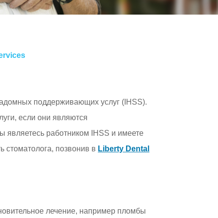
и права и обязанности »
ervices
надомных поддерживающих услуг (IHSS).
луги, если они являются
вы являетесь работником IHSS и имеете
ь стоматолога, позвонив в
Liberty Dental
новительное лечение, например пломбы