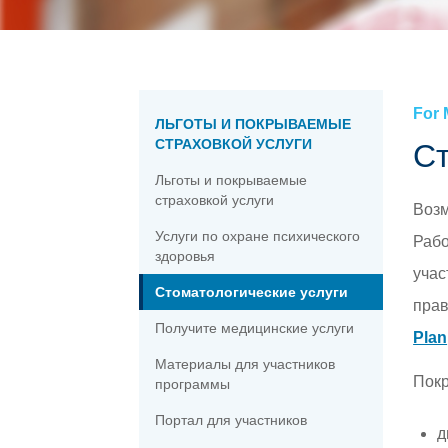
Пресс-центр »
страховку Medi-Cal »
Обучающие видеоролики по
Право на участие »
профилактике здоровья »
Ваша сеть медицинского обслуживания
Оформление подписки »
Медицинская библиотека – аптека »
Портал для участников »
For
ЛЬГОТЫ И ПОКРЫВАЕМЫЕ
СТРАХОВКОЙ УСЛУГИ
Ст
Льготы и покрываемые
страховкой услуги
Возм
Услуги по охране психического
Рабо
здоровья
учас
Стоматологические услуги
прав
Получите медицинские услуги
Plan
Материалы для участников
Покр
программы
Портал для участников
д