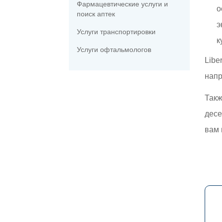
Фармацевтические услуги и
о
поиск аптек
э
Услуги транспортировки
к
Услуги офтальмологов
Libe
напр
Такж
десе
вам 