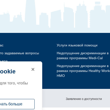
ас
Услуги языковой помощи
то задаваемые вопросы
Недопущение дискриминации в
рамках программы Medi-Cal
ьера
Недопущение дискриминации в
×
житесь с нами
ookie
рамках программы Healthy Work
HMO
рма жалобы
для того, чтобы
ика конфиденциальности
Заявление о доступности
знать больше