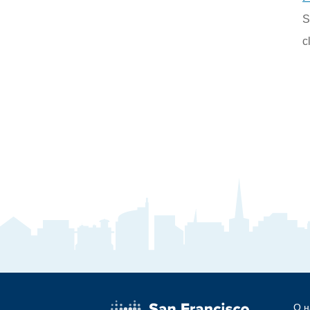
S
c
О н