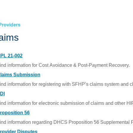
Материалы для участников »
Ваш
Здоровье вашего ребенка »
 »
HEALTHY WORKERS HMO
Providers
Healthy Workers HMO »
aims
Льготы и покрываемые страховкой услуги
»
PL 21-002
Непрерывность медицинского
обслуживания »
ind information for Cost Avoidance & Post-Payment Recovery.
laims Submission
Найти поставщика услуг »
ind information for registering with SFHP’s claims system and c
Как сохранить страховое покрытие »
DI
ind information for electronic submission of claims and other HI
roposition 56
ind information regarding DHCS Proposition 56 Supplemental
rovider Disputes