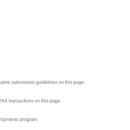
и права и обязанности »
laims submission guidelines on this page.
PAA transactions on this page.
 Payments program.