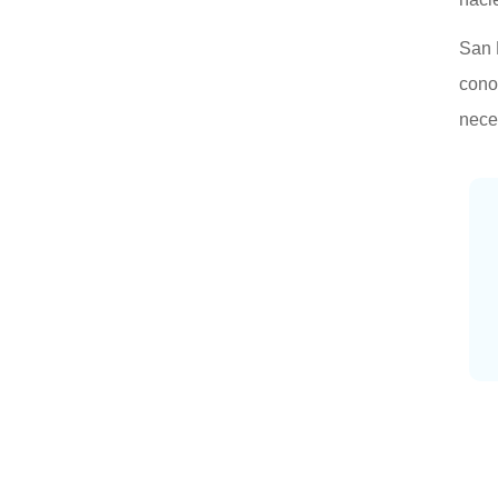
San 
cono
nece