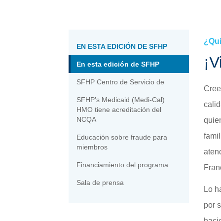
Biblioteca de salud de farmacia »
Sala de prensa »
Elegibilidad »
Su red de atención »
Inscripción »
Portal para miembros »
¿Qu
EN ESTA EDICIÓN DE SFHP
¡V
En esta edición de SFHP
SFHP Centro de Servicio de
Cree
SFHP’s Medicaid (Medi-Cal)
cali
HMO tiene acreditación del
NCQA
quie
fami
Educación sobre fraude para
miembros
aten
Financiamiento del programa
Fran
Sala de prensa
Lo h
por 
haci