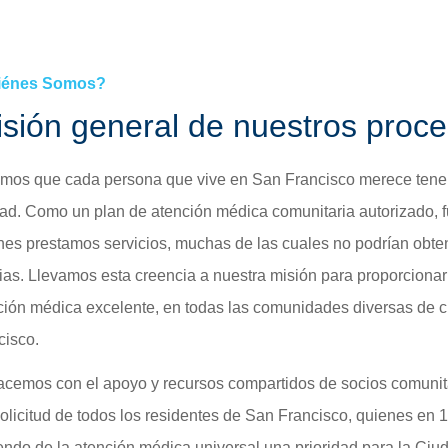
Materiales para miembros »
Der
»
HEALTHY WORKERS HMO
iénes Somos?
Healthy Workers HMO »
isión general de nuestros proce
Beneficios y servicios cubiertos »
Continuidad de la atención »
mos que cada persona que vive en San Francisco merece tener
Buscar un proveedor »
dad. Como un plan de atención médica comunitaria autorizado, 
Cómo conservar su cobertura »
nes prestamos servicios, muchas de las cuales no podrían obten
lias. Llevamos esta creencia a nuestra misión para proporcionar
ción médica excelente, en todas las comunidades diversas de c
cisco.
acemos con el apoyo y recursos compartidos de socios comunit
solicitud de todos los residentes de San Francisco, quienes en
endo de la atención médica universal una prioridad para la Ciu