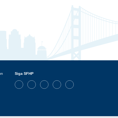
ón
Siga SFHP
Facebook
Threads
Instagram
LinkedIn
YouTube