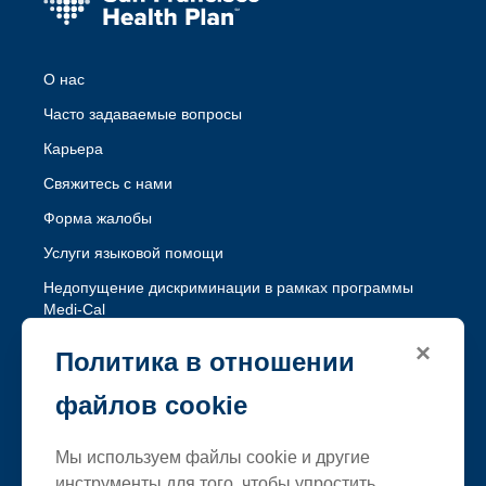
О нас
Часто задаваемые вопросы
Карьера
Свяжитесь с нами
Форма жалобы
Услуги языковой помощи
Недопущение дискриминации в рамках программы
Medi-Cal
Недопущение дискриминации в рамках программы
×
Политика в отношении
Healthy Workers HMO
файлов cookie
Следуйте за SFHP
Мы используем файлы cookie и другие
Facebook
Threads
Instagram
LinkedIn
YouTube
инструменты для того, чтобы упростить