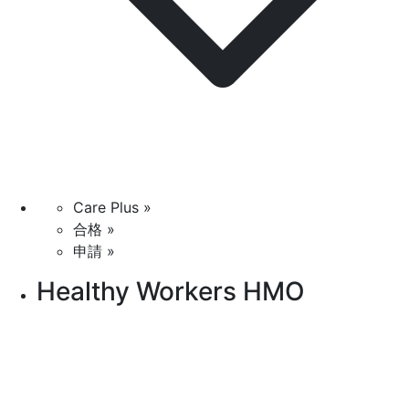
Care Plus »
合格 »
申請 »
Healthy Workers HMO