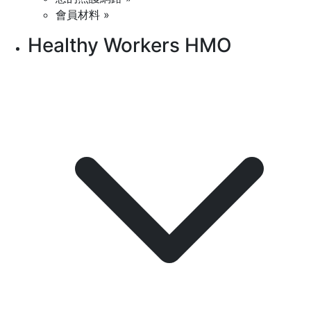
會員材料 »
Healthy Workers HMO