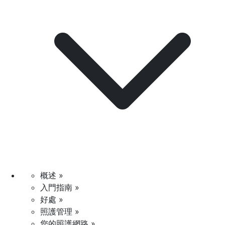
概述 »
入門指南 »
好處 »
照護管理 »
您的照護網路 »