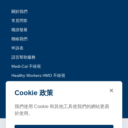
關於我們
常見問答
職涯發展
聯絡我們
申訴表
語言幫助服務
Medi-Cal 不歧視
Healthy Workers HMO 不歧視
×
關注 SFHP
Cookie 政策
Facebook
Threads
Instagram
LinkedIn
YouTube
我們使用 Cookie 和其他工具使我們的網站更易
於使用。
條款和條件