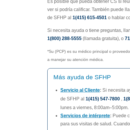
Es posible que pueda obtener CS si reún
ver si podría calificar. También puede 
de SFHP al
1(415) 615-4501
o hablar c
Si necesita ayuda o tiene preguntas, ll
1(800) 288-5555
(llamada gratuita), o
7
*Su (PCP) es su médico principal o proveed
a manejar su atención médica.
Más ayuda de SFHP
Servicio al Cliente
:
Si necesita a
de SFHP al
1(415) 547-7800
,
1(
lunes a viernes,
8:00am–5:00pm.
Servicios de intérprete
:
Puede co
para sus visitas de salud. Cuando 