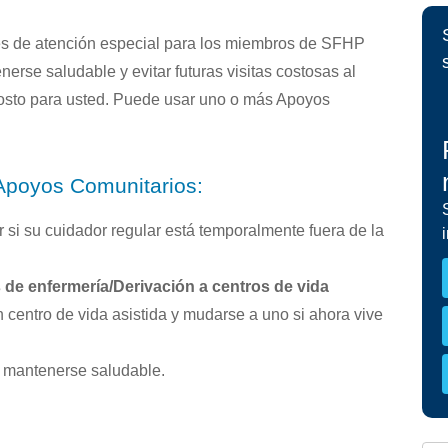
Materiales para miembros »
Der
»
s de atención especial para los miembros de SFHP
HEALTHY WORKERS HMO
rse saludable y evitar futuras visitas costosas al
Healthy Workers HMO »
costo para usted. Puede usar uno o más Apoyos
Beneficios y servicios cubiertos »
Continuidad de la atención »
Apoyos Comunitarios:
Buscar un proveedor »
Cómo conservar su cobertura »
si su cuidador regular está temporalmente fuera de la
 de enfermería/Derivación a centros de vida
centro de vida asistida y mudarse a uno si ahora vive
 mantenerse saludable.