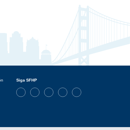
ón
Siga SFHP
Facebook
Threads
Instagram
LinkedIn
YouTube