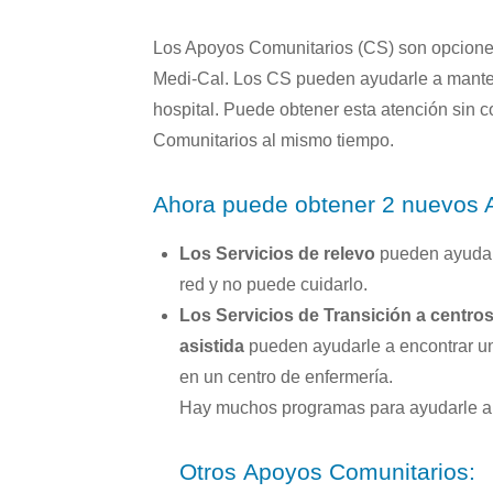
Biblioteca de salud de farmacia »
Sala de prensa »
Elegibilidad »
Su red de atención »
Los Apoyos Comunitarios (CS) son opcione
Inscripción »
Portal para miembros »
Medi-Cal. Los CS pueden ayudarle a mantene
hospital. Puede obtener esta atención sin 
Comunitarios al mismo tiempo.
Ahora puede obtener 2 nuevos 
Los Servicios de relevo
pueden ayudar 
red y no puede cuidarlo.
Los Servicios de Transición a centros
asistida
pueden ayudarle a encontrar un 
en un centro de enfermería.
Hay muchos programas para ayudarle a
Otros Apoyos Comunitarios: