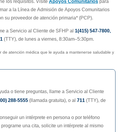
e los requisitos. Visite
Apoyos Comunitarios
para
llamar a la Línea de Admisión de Apoyos Comunitarios
on su proveedor de atención primaria* (PCP).
ame a Servicio al Cliente de SFHP al
1(415) 547-7800
,
11
(TTY), de lunes a viernes, 8:30am–5:30pm.
or de atención médica que le ayuda a mantenerse saludable y
yuda o tiene preguntas, llame a Servicio al Cliente
800) 288-5555
(llamada gratuita), o al
711
(TTY),
de
nseguir un intérprete en persona o por teléfono
programe una cita, solicite un intérprete al mismo