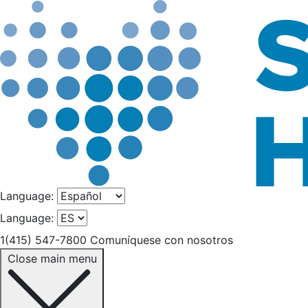
Language:
Language:
1(415) 547-7800
Comuníquese con nosotros
Close main menu