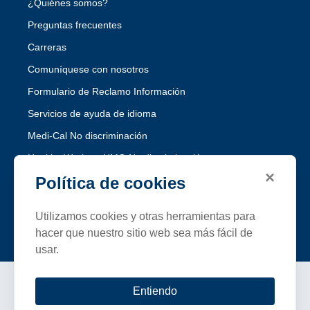
¿Quiénes somos?
Preguntas frecuentes
Carreras
Comuníquese con nosotros
Formulario de Reclamo Información
Servicios de ayuda de idioma
Medi-Cal No discriminación
Healthy Workers HMO No discriminación
×
Política de cookies
Siga SFHP
Utilizamos cookies y otras herramientas para
Facebook
Threads
Instagram
LinkedIn
YouTube
hacer que nuestro sitio web sea más fácil de
usar.
Términos y condiciones
Entiendo
Política de privacidad