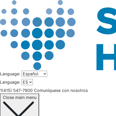
Language:
Language:
1(415) 547-7800
Comuníquese con nosotros
Close main menu