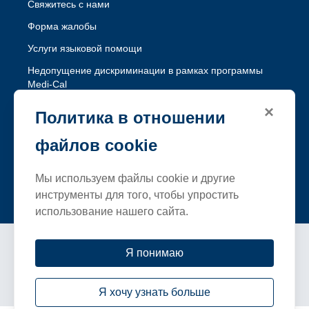
Свяжитесь с нами
Форма жалобы
Услуги языковой помощи
Недопущение дискриминации в рамках программы
Medi-Cal
Недопущение дискриминации в рамках программы
×
Политика в отношении
Healthy Workers HMO
файлов cookie
Следуйте за SFHP
Мы используем файлы cookie и другие
Facebook
Threads
Instagram
LinkedIn
YouTube
инструменты для того, чтобы упростить
использование нашего сайта.
Условия и положения
Я понимаю
политика конфиденциальности
Заявление о доступности
Логотипы и особые отметки SFHP
Я хочу узнать больше