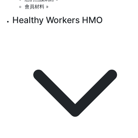
會員材料 »
Healthy Workers HMO