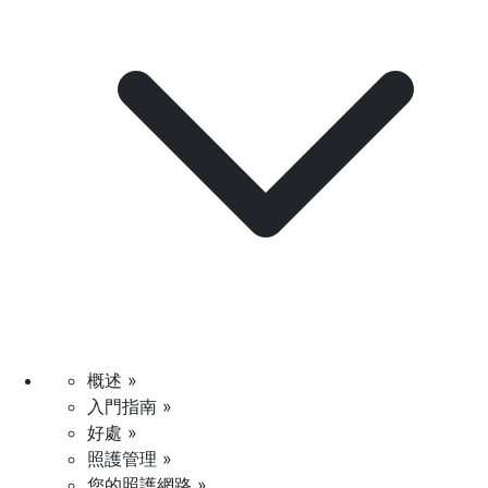
概述 »
入門指南 »
好處 »
照護管理 »
您的照護網路 »