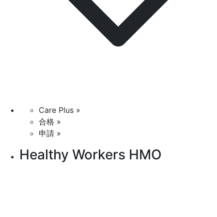
Care Plus »
合格 »
申請 »
Healthy Workers HMO