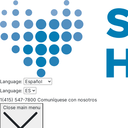
Language:
Language:
1(415) 547-7800
Comuníquese con nosotros
Close main menu