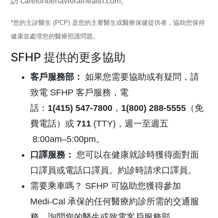
訪
carelonbehavioralhealth.com
。
*您的主診醫生 (PCP) 是您的主要醫生或醫療保健提供者，協助您保持
健康並處理您的醫療照護問題。
SFHP 提供的更多協助
客戶服務部
：
如果您需要協助或有疑問，請
致電 SFHP 客戶服務，電
話：
1(415) 547-7800
，
1(800) 288-5555
（免
費電話）或
711
(TTY)，
週一至週五
8:00am–5:00pm。
口譯服務
：
您可以在健康就診時獲得面對面
口譯員或電話口譯員。約診時請求口譯員。
需要乘車嗎？
SFHP 可協助您獲得參加
Medi-Cal
承保的任何醫療約診所需的交通服
務。詢問您的醫生或致電客戶服務部。