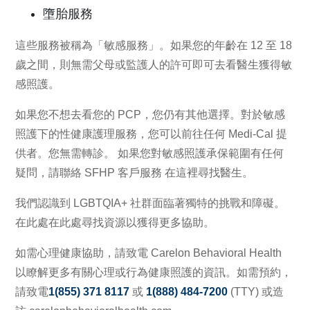
墮胎服務
這些服務被稱為「敏感服務」。如果您的年齡在 12 至 18
歲之間，則無需父母或監護人的許可即可去看醫生獲得
敏
感照護
。
如果您不想去看您的 PCP，您仍有其他選擇。對於敏感
照護下的性健康護理服務，您可以前往任何 Medi-Cal 提
供者。您無需轉診。 如果您對敏感照護承保範圍有任何
疑問，請聯絡 SFHP 客戶服務
在這裡尋找醫生
。
我們認識到 LGBTQIA+ 社群面臨著獨特的挑戰和障礙。
在
此處
在此處尋找資源以獲得更多協助。
如需心理健康協助，請致電 Carelon Behavioral Health
以瞭解更多有關心理或行為健康照護的資訊。如需預約，
請致電
1(855) 371 8117
或
1(888) 484-7200
(TTY) 或造