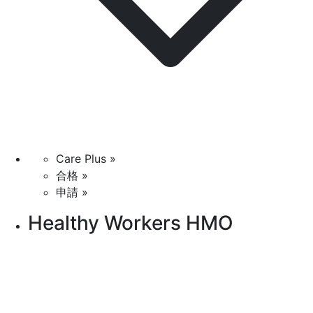
Care Plus »
合格 »
申請 »
Healthy Workers HMO