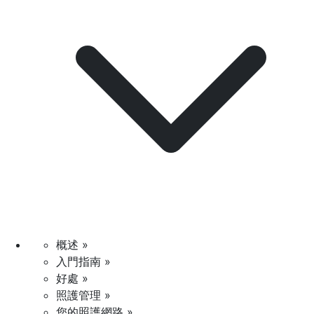
概述 »
入門指南 »
好處 »
照護管理 »
您的照護網路 »