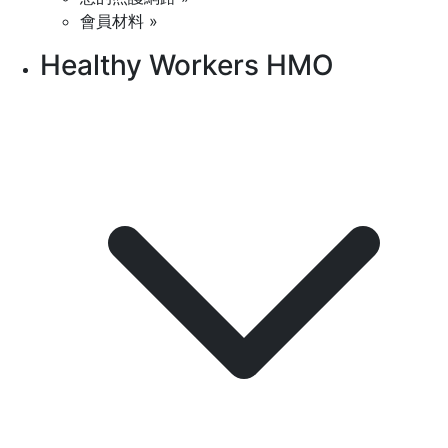
會員材料 »
Healthy Workers HMO