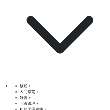
概述 »
入門指南 »
好處 »
照護管理 »
您的照護網路 »