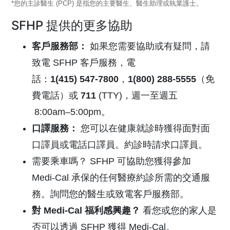
*您的主診醫生 (PCP) 是指您的主要醫生、醫生助理或執業護士。
SFHP 提供的更多協助
客戶服務部
：
如果您需要協助或有疑問，請
致電 SFHP 客戶服務，電
話：
1(415) 547-7800
，
1(800) 288-5555
（免
費電話）或
711
(TTY)，
週一至週五
8:00am–5:00pm。
口譯服務
：
您可以在健康就診時獲得面對面
口譯員或電話口譯員。約診時請求口譯員。
需要乘車嗎？
SFHP 可協助您獲得參加
Medi-Cal
承保的任何醫療約診所需的交通服
務。詢問您的醫生或致電客戶服務部。
對
Medi-Cal
福利感興趣？
看您或您的家人是
否可以透過
SFHP 獲得
Medi-Cal
。