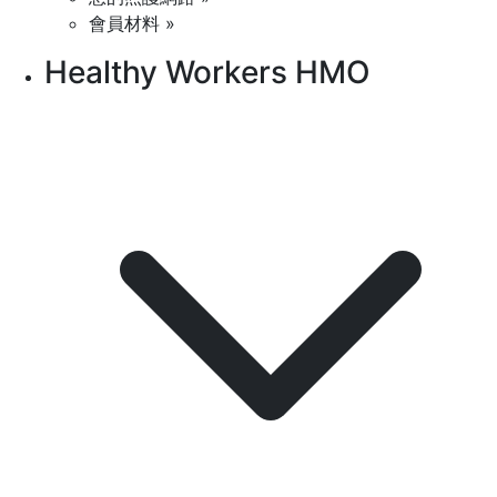
會員材料 »
Healthy Workers HMO