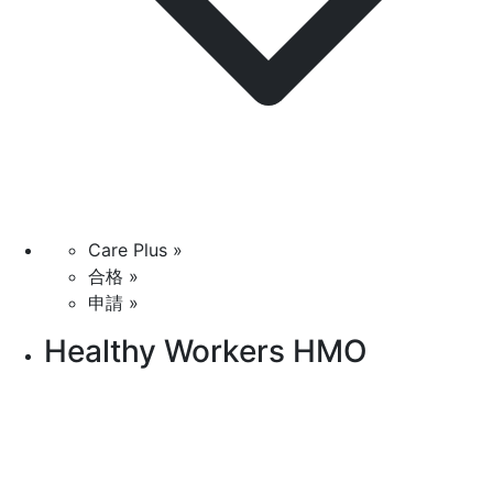
Care Plus »
合格 »
申請 »
Healthy Workers HMO