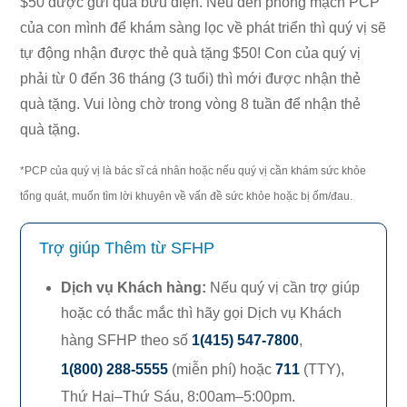
$50 được gửi qua bưu điện. Nếu đến phòng mạch PCP
của con mình để khám sàng lọc về phát triển thì quý vị sẽ
tự động nhận được thẻ quà tặng $50! Con của quý vị
phải từ 0 đến 36 tháng (3 tuổi) thì mới được nhận thẻ
quà tặng. Vui lòng chờ trong vòng 8 tuần để nhận thẻ
quà tặng.
*PCP của quý vị là bác sĩ cá nhân hoặc nếu quý vị cần khám sức khỏe
tổng quát, muốn tìm lời khuyên về vấn đề sức khỏe hoặc bị ốm/đau.
Trợ giúp Thêm từ SFHP
Dịch vụ Khách hàng
:
Nếu quý vị cần trợ giúp
hoặc có thắc mắc thì hãy gọi Dịch vụ Khách
hàng SFHP theo số
1(415) 547-7800
,
1(800) 288-5555
(miễn phí) hoặc
711
(TTY),
Thứ Hai–Thứ Sáu,
8:00am–5:00pm.