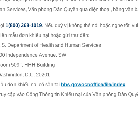
n Services, Văn phòng Dân Quyền qua điện thoại, bằng văn bả
ọi
1(800) 368-1019
. Nếu quý vị không thể nói hoặc nghe tốt, v
iền mẫu đơn khiếu nại hoặc gửi thư đến:
.S. Department of Health and Human Services
00 Independence Avenue, SW
oom 509F, HHH Building
ashington, D.C. 20201
ẫu đơn khiếu nại có sẵn tại
hhs.gov/ocr/office/file/index
.
ruy cập vào Cổng Thông tin Khiếu nại của Văn phòng Dân Quyề