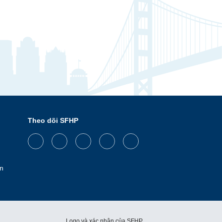
Theo dõi SFHP
Facebook
Threads
Instagram
LinkedIn
YouTube
n
Logo và xác nhận của SFHP