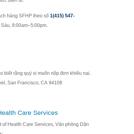
hức điện tử:
Khách hàng SFHP theo số
1(415) 547-
 Sáu, 8:00am–5:00pm.
:
 biết rằng quý vị muốn nộp đơn khiếu nại.
Trung tâm Dịch vụ SFHP tọa lạc tại 550 Kearny Street, Lower Level, San Francisco, CA 94108
Health Care Services
tment of Health Care Services, Văn phòng Dân
̉: