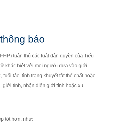
̀n và Trách nhiệm của Quý vị »
 thông báo
SFHP) tuân thủ các luật dân quyền của Tiểu
 khác biệt với mọi người dựa vào giới
 tuổi tác, tình trạng khuyết tật thể chất hoặc
ới tính, nhận diện giới tính hoặc xu
ếp tốt hơn, như: