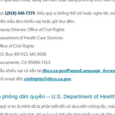
ọi
1(916) 440-7370
. Nếu quý vị không thể nói hoặc nghe tốt, vu
iền mẫu đơn khiếu nại hoặc gửi thư đến:
eputy Director, Office of Civil Rights
epartment of Health Care Services
ffice of Civil Rights
.O. Box 997413, MS 0009
acramento, CA 95899-7413
ẫu khiếu nại có sẵn tại
dhcs.ca.gov/Pages/Language_Acce
ửi email đến
civilrights@dhcs.ca.gov
.
 phòng dân quyền – U.S. Department of Heal
uý vị tin là mình đã bị phân biệt đối xử dựa trên chủng tộc, màu
t tật hoặc giới tính, thì quý vị có thể nộp đơn khiếu nại về d