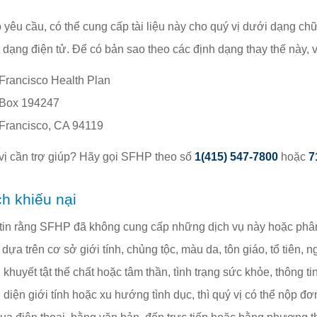
 yêu cầu, có thể cung cấp tài liệu này cho quý vị dưới dạng chữ
 dạng điện tử. Để có bản sao theo các định dạng thay thế này, vu
Francisco Health Plan
 Box 194247
Francisco, CA 94119
vị cần trợ giúp? Hãy gọi SFHP theo số
1(415) 547-7800
hoặc
7
h khiếu nại
tin rằng SFHP đã không cung cấp những dịch vụ này hoặc phân
dựa trên cơ sở giới tính, chủng tộc, màu da, tôn giáo, tổ tiên, ng
 khuyết tật thể chất hoặc tâm thần, tình trạng sức khỏe, thông tin d
 diện giới tính hoặc xu hướng tình dục, thì quý vị có thể nộp