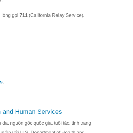
i lòng gọi
711
(California Relay Service).
ss
.
th and Human Services
 da, nguồn gốc quốc gia, tuổi tác, tình trạng
ân quyền với U.S. Department of Health and