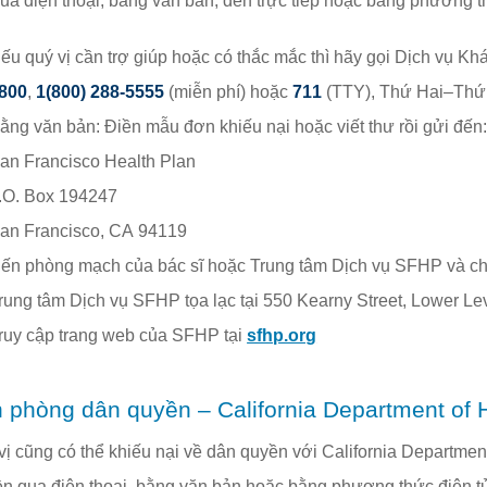
qua điện thoại, bằng văn bản, đến trực tiếp hoặc bằng phương t
ếu quý vị cần trợ giúp hoặc có thắc mắc thì hãy gọi Dịch vụ 
800
,
1(800) 288-5555
(miễn phí) hoặc
711
(TTY), Thứ Hai–Thứ
ằng văn bản: Điền mẫu đơn khiếu nại hoặc viết thư rồi gửi đến
an Francisco Health Plan
.O. Box 194247
an Francisco, CA 94119
ến phòng mạch của bác sĩ hoặc Trung tâm Dịch vụ SFHP và cho
ruy cập trang web của SFHP tại
sfhp.org
 phòng dân quyền – California Department of 
vị cũng có thể khiếu nại về dân quyền với California Depar
n qua điện thoại, bằng văn bản hoặc bằng phương thức điện tư