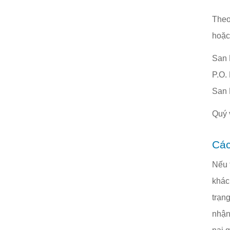
Theo
hoặc
San 
P.O.
San 
Quý 
Các
Nếu 
khác 
trạng
nhận