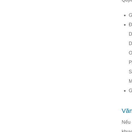
G
Đ
D
D
O
P
S
M
G
Văn
Nếu q
khuyế