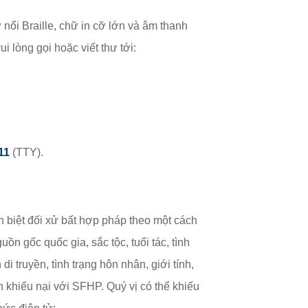
 nổi Braille, chữ in cỡ lớn và âm thanh
i lòng gọi hoặc viết thư tới:
11
(TTY).
 biệt đối xử bất hợp pháp theo một cách
uồn gốc quốc gia, sắc tộc, tuổi tác, tình
i truyền, tình trạng hôn nhân, giới tính,
 đơn khiếu nại với SFHP. Quý vị có thể khiếu