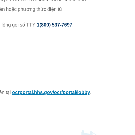
n hoặc phương thức điện tử:
ui lòng gọi số TTY
1(800) 537-7697
.
n tại
ocrportal.hhs.gov/ocr/portal/lobby
.