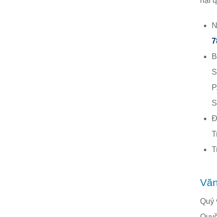
nại 
N
7
B
S
P
S
Đ
T
Văn
Quý 
Quyề