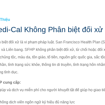
Tài liệu dành cho Hội viên »
Quyê
HEALTHY WORKERS HMO
 Thiệu
Healthy Workers HMO »
di-Cal Không Phân biệt đối xử
Các Quyền lợi và Dịch vụ được Bao trả »
Tiếp tục Chăm Sóc »
biệt đối xử là vi phạm pháp luật. San Francisco Health Plan (
và Liên bang. SFHP không phân biệt đối xử, từ chối hoặc đối xử
Tìm Nhà cung cấp »
 chủng tộc, màu da, tôn giáo, tổ tiên, nguồn gốc quốc gia, sắc tộc,
Cách Duy trì Bảo hiểm của quý vị »
hần, tình trạng sức khỏe, thông tin di truyền, tình trạng hôn nhân, gi
g tình dục.
P cung cấp:
giúp và dịch vụ miễn phí cho người khuyết tật để giúp họ giao ti
hông dịch viên ngôn ngữ ký hiệu đủ năng lực