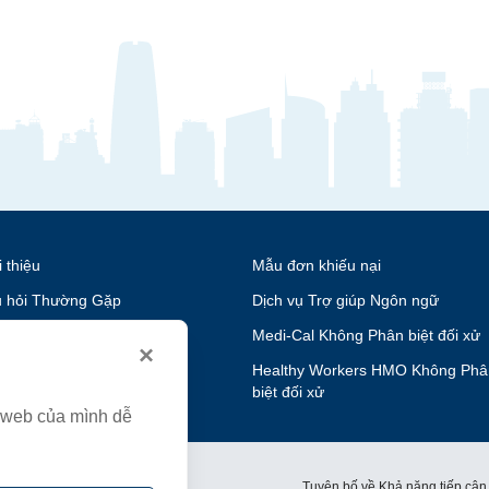
i thiệu
Mẫu đơn khiếu nại
 hỏi Thường Gặp
Dịch vụ Trợ giúp Ngôn ngữ
nghiệp
Medi-Cal Không Phân biệt đối xử
×
n hệ
Healthy Workers HMO Không Phâ
biệt đối xử
g web của mình dễ
́nh sách về Quyền riêng tư
Tuyên bố về Khả năng tiếp cận