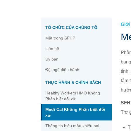
Thư viện Y tế Tiệm thuốc tây »
Phòng báo chí »
Quý vị »
Đủ điều kiện »
Mạng lưới Chăm sóc của Quý vị »
Đăng ký »
Cổng thông tin Hội viên »
Giới
TỔ CHỨC CỦA CHÚNG TÔI
Me
Mặt trong SFHP
Liên hệ
Phân 
Ủy ban
bang 
Đội ngũ điều hành
tính,
tâm t
THỰC HÀNH & CHÍNH SÁCH
hướn
Healthy Workers HMO Không
Phân biệt đối xử
SFH
Medi-Cal Không Phân biệt đối
Trợ 
xử
Thông tin biểu mẫu khiếu nại
T