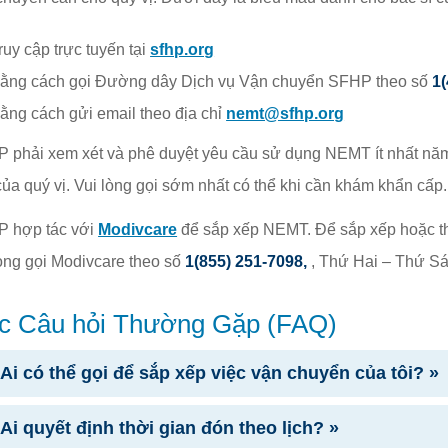
ruy cập trực tuyến tại
sfhp.org
ằng cách gọi Đường dây Dịch vụ Vận chuyển SFHP theo số
1(
ằng cách gửi email theo địa chỉ
nemt@sfhp.org
 phải xem xét và phê duyệt yêu cầu sử dụng NEMT ít nhất năm 
 của quý vị. Vui lòng gọi sớm nhất có thể khi cần khám khẩn cấp.
 hợp tác với
Modivcare
để sắp xếp NEMT. Để sắp xếp hoặc th
lòng gọi Modivcare theo số
1(855) 251-7098,
, Thứ Hai – Thứ Sáu
c Câu hỏi Thường Gặp (FAQ)
 Ai có thể gọi để sắp xếp việc vận chuyển của tôi? »
 Ai quyết định thời gian đón theo lịch? »