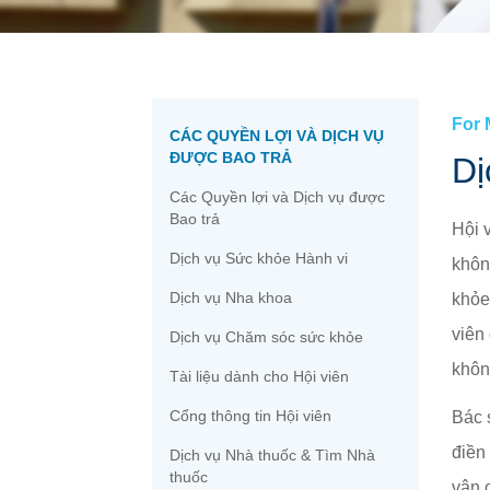
Thư viện Y tế Tiệm thuốc tây »
Phòng báo chí »
Quý vị »
Đủ điều kiện »
Mạng lưới Chăm sóc của Quý vị »
Đăng ký »
Cổng thông tin Hội viên »
For
CÁC QUYỀN LỢI VÀ DỊCH VỤ
ĐƯỢC BAO TRẢ
Dị
Các Quyền lợi và Dịch vụ được
Bao trả
Hội 
Dịch vụ Sức khỏe Hành vi
khôn
Dịch vụ Nha khoa
khỏe
viên
Dịch vụ Chăm sóc sức khỏe
khôn
Tài liệu dành cho Hội viên
Cổng thông tin Hội viên
Bác 
điền
Dịch vụ Nhà thuốc & Tìm Nhà
thuốc
vận 