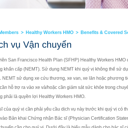
Tài liệu dành cho Hội viên »
Quyê
HEALTHY WORKERS HMO
Healthy Workers HMO »
 Members
Healthy Workers HMO
Benefits & Covered S
Các Quyền lợi và Dịch vụ được Bao trả »
ch vụ Vận chuyển
Tiếp tục Chăm Sóc »
viên San Francisco Health Plan (SFHP) Healthy Workers HMO c
Tìm Nhà cung cấp »
g khẩn cấp (NEMT). Sử dụng NEMT khi quý vị không thể sử dụ
Cách Duy trì Bảo hiểm của quý vị »
. NEMT sử dụng xe cứu thương, xe van, xe lăn hoặc phương t
 cần hỗ trợ ra vào xe và/hoặc cần giám sát sức khỏe trong chu
g phải là quyền lợi Healthy Workers HMO.
sĩ của quý vị cần phải yêu cầu dịch vụ này trước khi quý vị có 
 vào Bản khai Chứng nhận Bác sĩ (Physician Certification State
chuyển cần cho quý vị. Dưới đây là biểu mẫu dành cho bác sĩ củ