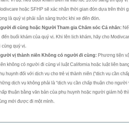
odivcare hoặc SFHP sẽ xác nhận thời gian đón dựa trên thời g
rọng là quý vị phải sẵn sàng trước khi xe đến đón.
gười đi cùng hoặc Người Tham gia Chăm sóc Cá nhân:
Nế
ị đến buổi khám của quý vị. Khi lên lịch khám, hãy cho Modivc
i cùng quý vị.
gười vị thành niên Không có người đi cùng:
Phương tiện vậ
iên không có người đi cùng vì luật California hoặc luật liên b
hụ huynh đối với dịch vụ cho trẻ vị thành niên (“dịch vụ cần chấ
hững dịch vụ không phải là “dịch vụ cần chấp thuận cho người v
hấp thuận bằng văn bản của phụ huynh hoặc người giám hộ thì 
ùng mới được đi một mình.