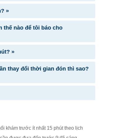
h? »
m thế nào để tôi báo cho
hút? »
n thay đổi thời gian đón thì sao?
i khám trước ít nhất 15 phút theo lịch
ị cần được đưa đến trước 9:45 sáng.