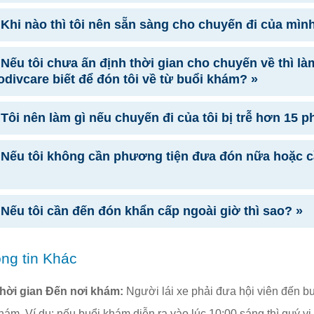
 Khi nào thì tôi nên sẵn sàng cho chuyến đi của mìn
 Nếu tôi chưa ấn định thời gian cho chuyến về thì là
divcare biết để đón tôi về từ buổi khám? »
 Tôi nên làm gì nếu chuyến đi của tôi bị trễ hơn 15 p
 Nếu tôi không cần phương tiện đưa đón nữa hoặc cầ
 Nếu tôi cần đến đón khẩn cấp ngoài giờ thì sao? »
ng tin Khác
hời gian Đến nơi khám:
Người lái xe phải đưa hội viên đến buổ
hám. Ví dụ: nếu buổi khám diễn ra vào lúc 10:00 sáng thì quý v