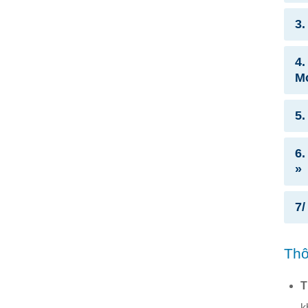
3.
4.
Mo
5.
6.
»
7/
Thô
T
k