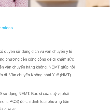
̀n và Trách nhiệm của Quý vị »
ervices
ó quyền sử dụng dịch vụ vận chuyển y tế
ng phương tiện công cộng để đi khám sức
iện vận chuyển hàng không. NEMT giúp hội
yến đi. Vận chuyển Không phải Y tế (NMT)
thể sử dụng NEMT. Bác sĩ của quý vị phải
ment, PCS) để chỉ định loại phương tiện
a quý vị: