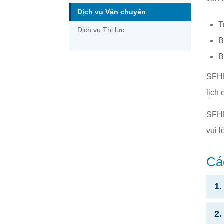
Dịch vụ Vận chuyển
T
Dịch vụ Thị lực
B
B
SFHP
lịch
SFHP
vui 
Cá
1.
2.