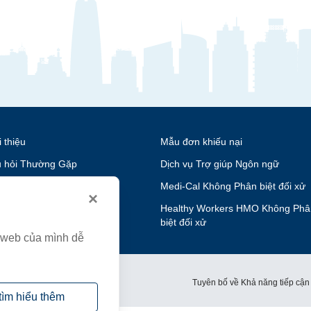
i thiệu
Mẫu đơn khiếu nại
 hỏi Thường Gặp
Dịch vụ Trợ giúp Ngôn ngữ
nghiệp
Medi-Cal Không Phân biệt đối xử
×
n hệ
Healthy Workers HMO Không Phâ
biệt đối xử
g web của mình dễ
́nh sách về Quyền riêng tư
Tuyên bố về Khả năng tiếp cận
tìm hiểu thêm