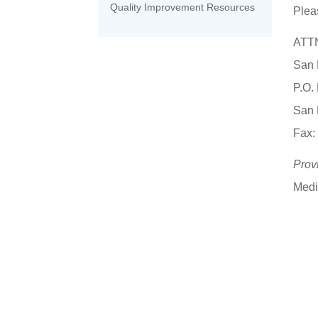
Quality Improvement Resources
Plea
ATTN
San 
P.O.
San 
Fax:
Prov
Medi