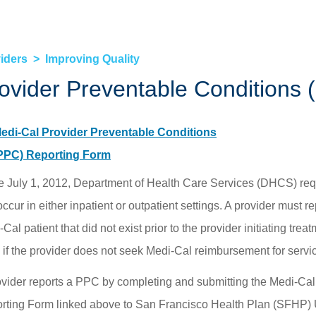
Tài liệu dành cho Hội viên »
Quyê
HEALTHY WORKERS HMO
iders
Improving Quality
Healthy Workers HMO »
ovider Preventable Conditions 
Các Quyền lợi và Dịch vụ được Bao trả »
Tiếp tục Chăm Sóc »
edi-Cal Provider Preventable Conditions
Tìm Nhà cung cấp »
PPC) Reporting Form
Cách Duy trì Bảo hiểm của quý vị »
e July 1, 2012, Department of Health Care Services (DHCS) requi
occur in either inpatient or outpatient settings. A provider must
Cal patient that did not exist prior to the provider initiating tre
 if the provider does not seek Medi-Cal reimbursement for servic
ovider reports a PPC by completing and submitting the Medi-Ca
rting Form linked above to San Francisco Health Plan (SFHP) 