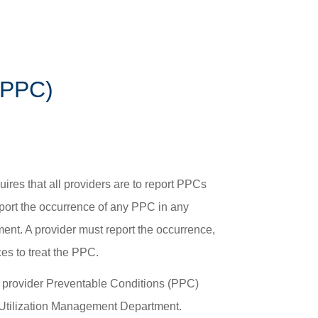
̀n và Trách nhiệm của Quý vị »
(PPC)
res that all providers are to report PPCs
 report the occurrence of any PPC in any
atment. A provider must report the occurrence,
es to treat the PPC.
l provider Preventable Conditions (PPC)
Utilization Management Department.