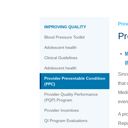
Thư viện Y tế Tiệm thuốc tây »
Phòng báo chí »
Quý vị »
Đủ điều kiện »
Mạng lưới Chăm sóc của Quý vị »
Đăng ký »
Cổng thông tin Hội viên »
Prov
IMPROVING QUALITY
Pr
Blood Pressure Toolkit
Adolescent health
M
Clinical Guidelines
(
Adolescent health
Sinc
Provider Preventable Condition
that 
(PPC)
Medi-
Provider Quality Performance
(PQP) Program
even
Provider Incentives
A pr
QI Program Evaluations
Repo