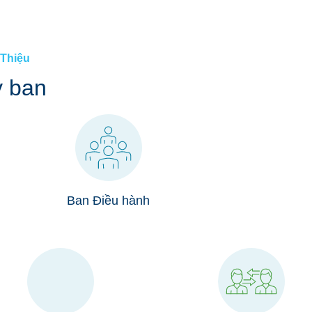
Tài liệu dành cho Hội viên »
Quyê
HEALTHY WORKERS HMO
 Thiệu
Healthy Workers HMO »
 ban
Các Quyền lợi và Dịch vụ được Bao trả »
Tiếp tục Chăm Sóc »
Tìm Nhà cung cấp »
Cách Duy trì Bảo hiểm của quý vị »
Ban Điều hành