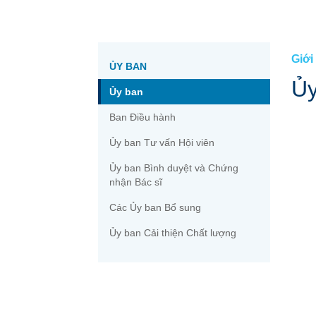
Thư viện Y tế Tiệm thuốc tây »
Phòng báo chí »
Quý vị »
Đủ điều kiện »
Mạng lưới Chăm sóc của Quý vị »
Đăng ký »
Cổng thông tin Hội viên »
Giới
ỦY BAN
Ủy
Ủy ban
Ban Điều hành
Ủy ban Tư vấn Hội viên
Ủy ban Bình duyệt và Chứng
nhận Bác sĩ
Các Ủy ban Bổ sung
Ủy ban Cải thiện Chất lượng