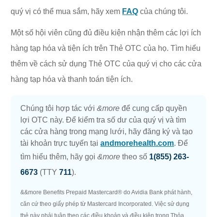
quý vị có thể mua sắm, hãy xem
FAQ
của chúng tôi.
Một số hội viên cũng đủ điều kiện nhận thêm các lợi ích
hàng tạp hóa và tiện ích trên Thẻ OTC của họ. Tìm hiểu
thêm về cách sử dụng Thẻ OTC của quý vị cho các cửa
hàng tạp hóa và thanh toán tiện ích.
Chúng tôi hợp tác với
&more
để cung cấp quyền
lợi OTC này. Để kiểm tra số dư của quý vị và tìm
các cửa hàng trong mạng lưới, hãy đăng ký và tạo
tài khoản trực tuyến tại
andmorehealth.com
. Để
tìm hiểu thêm, hãy gọi
&more
theo số
1(855) 263-
6673
(TTY
711
).
&&more Benefits Prepaid Mastercard® do Avidia Bank phát hành,
căn cứ theo giấy phép từ Mastercard Incorporated. Việc sử dụng
thẻ này phải tuân theo các điều khoản và điều kiện trong Thỏa