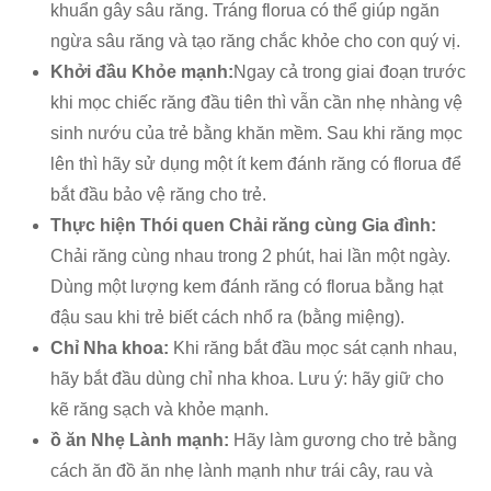
khuẩn gây sâu răng. Tráng florua có thể giúp ngăn
ngừa sâu răng và tạo răng chắc khỏe cho con quý vị.
Khởi đầu Khỏe mạnh:
Ngay cả trong giai đoạn trước
khi mọc chiếc răng đầu tiên thì vẫn cần nhẹ nhàng vệ
sinh nướu của trẻ bằng khăn mềm. Sau khi răng mọc
lên thì hãy sử dụng một ít kem đánh răng có florua để
bắt đầu bảo vệ răng cho trẻ.
Thực hiện Thói quen Chải răng cùng Gia đình:
Chải răng cùng nhau trong 2 phút, hai lần một ngày.
Dùng một lượng kem đánh răng có florua bằng hạt
đậu sau khi trẻ biết cách nhổ ra (bằng miệng).
Chỉ Nha khoa:
Khi răng bắt đầu mọc sát cạnh nhau,
hãy bắt đầu dùng chỉ nha khoa. Lưu ý: hãy giữ cho
kẽ răng sạch và khỏe mạnh.
ồ ăn Nhẹ Lành mạnh:
Hãy làm gương cho trẻ bằng
cách ăn đồ ăn nhẹ lành mạnh như trái cây, rau và