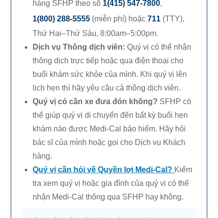
hàng SFHP theo số
1(415) 547-7800
,
1(800) 288-5555
(miễn phí) hoặc
711
(TTY),
Thứ Hai–Thứ Sáu,
8:00am–5:00pm.
Dịch vụ Thông dịch viên
:
Quý vị có thể nhận
thông dịch trực tiếp hoặc qua điện thoại cho
buổi khám sức khỏe của mình. Khi quý vị lên
lịch hẹn thì hãy yêu cầu cả thông dịch viên.
Quý vị có cần xe đưa đón không?
SFHP có
thể giúp quý vị di chuyển đến bất kỳ buổi hẹn
khám nào được
Medi-Cal
bảo hiểm. Hãy hỏi
bác sĩ của mình hoặc gọi cho Dịch vụ Khách
hàng.
Quý vị cần hỏi về Quyền lợi
Medi-Cal?
Kiểm
tra xem quý vị hoặc gia đình của quý vị có thể
nhận
Medi-Cal
thông qua SFHP
hay không.