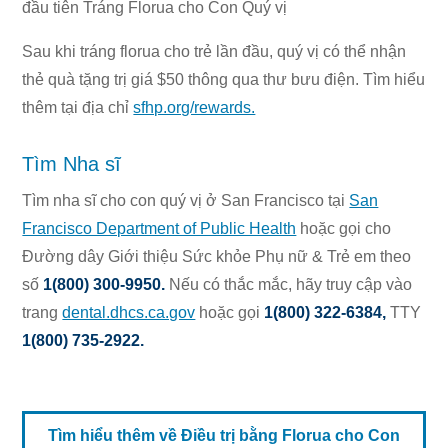
đầu tiên Tráng Florua cho Con Quý vị
Sau khi tráng florua cho trẻ lần đầu, quý vị có thể nhận
thẻ quà tặng trị giá $50 thông qua thư bưu điện. Tìm hiểu
thêm tại địa chỉ
sfhp.org/rewards.
Tìm Nha sĩ
Tìm nha sĩ cho con quý vị ở San Francisco tại
San
Francisco Department of Public Health
hoặc gọi cho
Đường dây Giới thiệu Sức khỏe Phụ nữ & Trẻ em theo
số
1(800) 300-9950
.
Nếu có thắc mắc, hãy truy cập vào
trang
dental.dhcs.ca.gov
hoặc gọi
1(800) 322-6384
,
TTY
1(800) 735-2922
.
Tìm hiểu thêm về Điều trị bằng Florua cho Con