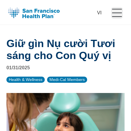
Open m
Language:
Giữ gìn Nụ cười Tươi
sáng cho Con Quý vị
01/31/2025
Health & Wellness
Medi-Cal Members