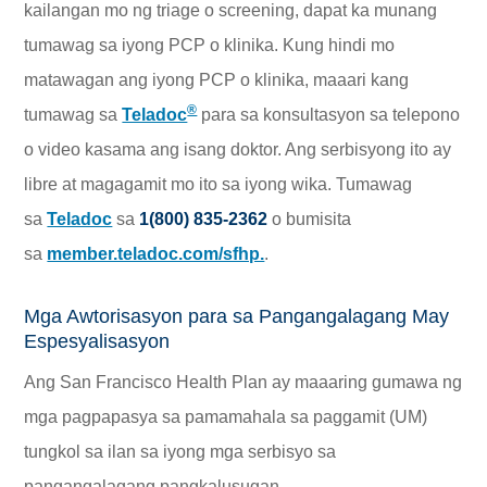
kailangan mo ng triage o screening, dapat ka munang
tumawag sa iyong PCP o klinika. Kung hindi mo
matawagan ang iyong PCP o klinika, maaari kang
®
tumawag sa
Teladoc
para sa konsultasyon sa telepono
o video kasama ang isang doktor. Ang serbisyong ito ay
libre at magagamit mo ito sa iyong wika. Tumawag
sa
Teladoc
sa
1(800) 835-2362
o bumisita
sa
member.teladoc.com/sfhp.
.
Mga Awtorisasyon para sa Pangangalagang May
Espesyalisasyon
Ang San Francisco Health Plan ay maaaring gumawa ng
mga pagpapasya sa pamamahala sa paggamit (UM)
tungkol sa ilan sa iyong mga serbisyo sa
pangangalagang pangkalusugan.