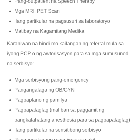
Pang-outpatient na Speech Therapy
Mga MRI, PET Scan
Ilang partikular na pagsusuri sa laboratoryo
Matibay na Kagamitang Medikal
Karaniwan na hindi mo kailangan ng referral mula sa
iyong PCP o ng awtorisasyon para sa mga sumusunod
na serbisyo:
Mga serbisyong pang-emergency
Pangangalaga ng OB/GYN
Pagpaplano ng pamilya
Pagpapalaglag (maliban sa paggamit ng
pangkalahatang anesthesia para sa pagpapalaglag)
Ilang partikular na sensitibong serbisyo
Pangangalagang pang-iwas sa sakit