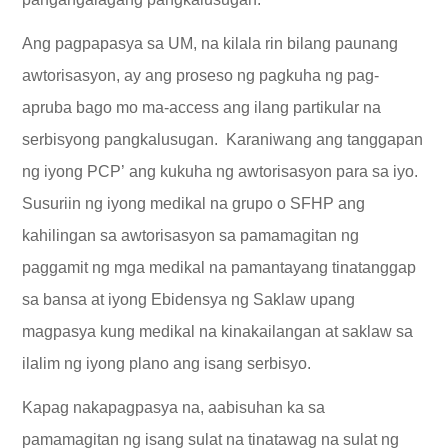
Ang pagpapasya sa UM, na kilala rin bilang paunang
awtorisasyon, ay ang proseso ng pagkuha ng pag-
apruba bago mo ma-access ang ilang partikular na
serbisyong pangkalusugan. Karaniwang ang tanggapan
ng iyong PCP’ ang kukuha ng awtorisasyon para sa iyo.
Susuriin ng iyong medikal na grupo o SFHP ang
kahilingan sa awtorisasyon sa pamamagitan ng
paggamit ng mga medikal na pamantayang tinatanggap
sa bansa at iyong Ebidensya ng Saklaw upang
magpasya kung medikal na kinakailangan at saklaw sa
ilalim ng iyong plano ang isang serbisyo.
Kapag nakapagpasya na, aabisuhan ka sa
pamamagitan ng isang sulat na tinatawag na sulat ng