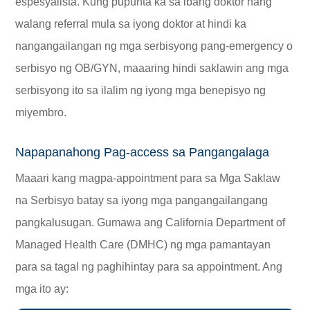
espesyalista. Kung pupunta ka sa ibang doktor nang
walang referral mula sa iyong doktor at hindi ka
nangangailangan ng mga serbisyong pang-emergency o
serbisyo ng OB/GYN, maaaring hindi saklawin ang mga
serbisyong ito sa ilalim ng iyong mga benepisyo ng
miyembro.
Napapanahong Pag-access sa Pangangalaga
Maaari kang magpa-appointment para sa Mga Saklaw
na Serbisyo batay sa iyong mga pangangailangang
pangkalusugan. Gumawa ang California Department of
Managed Health Care (DMHC) ng mga pamantayan
para sa tagal ng paghihintay para sa appointment. Ang
mga ito ay: