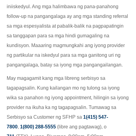
iniiskedyul. Ang mga halimbawa ng pana-panahong
follow-up na pangangalaga ay ang mga standing referral
sa mga espesyalista at pabalik-balik na pagpapatingin
sa tanggapan para sa mga hindi gumagaling na
kundisyon. Maaaring magmungkahi ang iyong provider
ng partikular na iskedyul para sa mga ganitong uri ng
pangangalaga, batay sa iyong mga pangangailangan.
May magagamit kang mga libreng serbisyo sa
tagapagsalin. Kung kailangan mo ng tulong sa iyong
wika sa panahon ng iyong appointment, hilingin sa iyong
provider na ikuha ka ng tagapagsalin. Tumawag sa
Serbisyo sa Customer ng SFHP sa
1(415) 547-
7800
,
1(800) 288-5555
(libre ang pagtawag), o