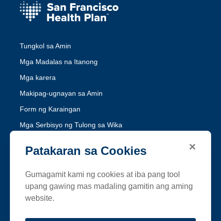
Tungkol sa Amin
Mga Madalas na Itanong
Mga karera
Makipag-ugnayan sa Amin
Form ng Karaingan
Mga Serbisyo ng Tulong sa Wika
Hindi Pandidiskrimina ng Medi-Cal
×
Patakaran sa Cookies
Hindi Pandidiskrimina ng Healthy Workers HMO
Gumagamit kami ng cookies at iba pang tool
Sundin ang SFHP
upang gawing mas madaling gamitin ang aming
website.
Facebook
Threads
Instagram
LinkedIn
YouTube