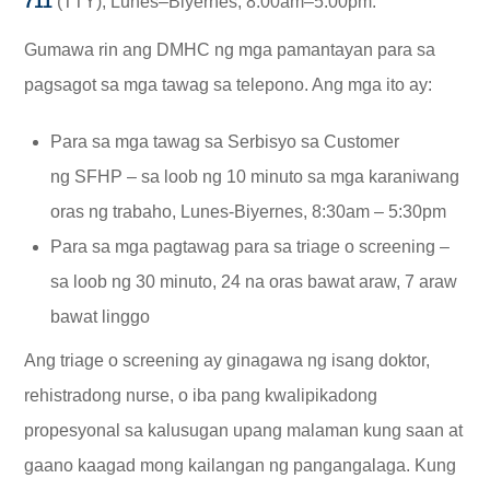
711
(TTY), Lunes–Biyernes, 8:00am–5:00pm.
Gumawa rin ang DMHC ng mga pamantayan para sa
pagsagot sa mga tawag sa telepono. Ang mga ito ay:
Para sa mga tawag sa Serbisyo sa Customer
ng SFHP – sa loob ng 10 minuto sa mga karaniwang
oras ng trabaho, Lunes-Biyernes, 8:30am – 5:30pm
Para sa mga pagtawag para sa triage o screening –
sa loob ng 30 minuto, 24 na oras bawat araw, 7 araw
bawat linggo
Ang triage o screening ay ginagawa ng isang doktor,
rehistradong nurse, o iba pang kwalipikadong
propesyonal sa kalusugan upang malaman kung saan at
gaano kaagad mong kailangan ng pangangalaga. Kung