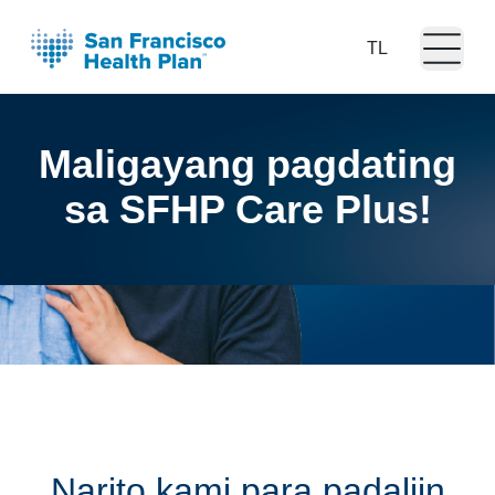
Open m
Language:
Maligayang pagdating
sa SFHP Care Plus!
Narito kami para padaliin