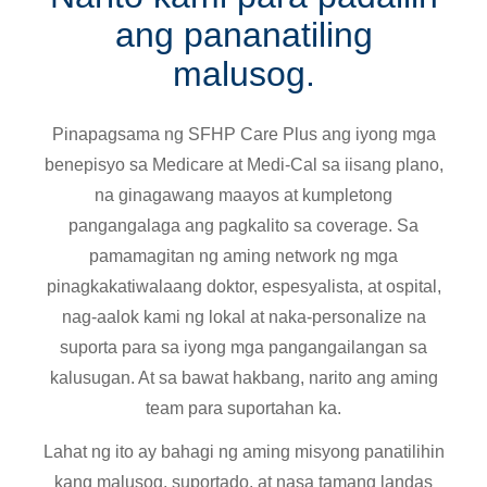
ang pananatiling
malusog.
Pinapagsama ng SFHP Care Plus ang iyong mga
benepisyo sa Medicare at Medi-Cal sa iisang plano,
na ginagawang maayos at kumpletong
pangangalaga ang pagkalito sa coverage. Sa
pamamagitan ng aming network ng mga
pinagkakatiwalaang doktor, espesyalista, at ospital,
nag-aalok kami ng lokal at naka-personalize na
suporta para sa iyong mga pangangailangan sa
kalusugan. At sa bawat hakbang, narito ang aming
team para suportahan ka.
Lahat ng ito ay bahagi ng aming misyong panatilihin
kang malusog, suportado, at nasa tamang landas