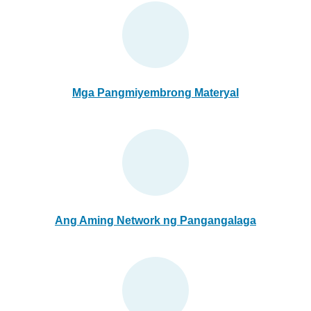
Mga Pangmiyembrong Materyal
Ang Aming Network ng Pangangalaga