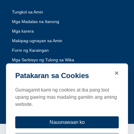
Tungkol sa Amin
Mga Madalas na Itanong
Mga karera
Makipag-ugnayan sa Amin
Form ng Karaingan
Mga Serbisyo ng Tulong sa Wika
Hindi Pandidiskrimina ng Medi-Cal
×
Patakaran sa Cookies
Hindi Pandidiskrimina ng Healthy Workers HMO
Gumagamit kami ng cookies at iba pang tool
Sundin ang SFHP
upang gawing mas madaling gamitin ang aming
website.
Facebook
Threads
Instagram
LinkedIn
YouTube
Nauunawaan ko
Mga Tuntunin at Kundisyon