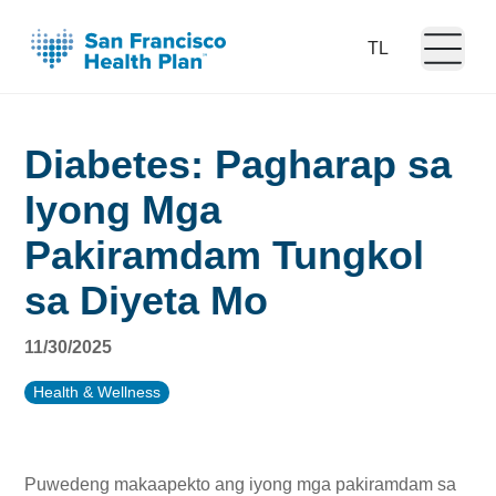
Open m
Language:
Diabetes: Pagharap sa
Iyong Mga
Pakiramdam Tungkol
sa Diyeta Mo
11/30/2025
Health & Wellness
Puwedeng makaapekto ang iyong mga pakiramdam sa