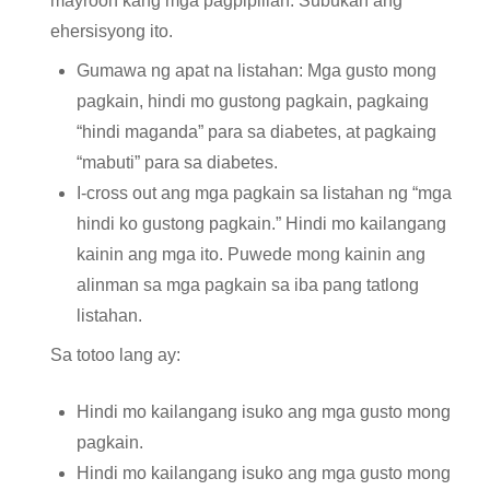
mayroon kang mga pagpipilian. Subukan ang
ehersisyong ito.
Gumawa ng apat na listahan: Mga gusto mong
pagkain, hindi mo gustong pagkain, pagkaing
“hindi maganda” para sa diabetes, at pagkaing
“mabuti” para sa diabetes.
I-cross out ang mga pagkain sa listahan ng “mga
hindi ko gustong pagkain.” Hindi mo kailangang
kainin ang mga ito. Puwede mong kainin ang
alinman sa mga pagkain sa iba pang tatlong
listahan.
Sa totoo lang ay:
Hindi mo kailangang isuko ang mga gusto mong
pagkain.
Hindi mo kailangang isuko ang mga gusto mong