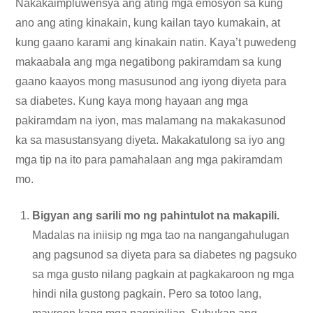
Nakakaimpluwensya ang ating mga emosyon sa kung
ano ang ating kinakain, kung kailan tayo kumakain, at
kung gaano karami ang kinakain natin. Kaya’t puwedeng
makaabala ang mga negatibong pakiramdam sa kung
gaano kaayos mong masusunod ang iyong diyeta para
sa diabetes. Kung kaya mong hayaan ang mga
pakiramdam na iyon, mas malamang na makakasunod
ka sa masustansyang diyeta. Makakatulong sa iyo ang
mga tip na ito para pamahalaan ang mga pakiramdam
mo.
Bigyan ang sarili mo ng pahintulot na makapili.
Madalas na iniisip ng mga tao na nangangahulugan
ang pagsunod sa diyeta para sa diabetes ng pagsuko
sa mga gusto nilang pagkain at pagkakaroon ng mga
hindi nila gustong pagkain. Pero sa totoo lang,