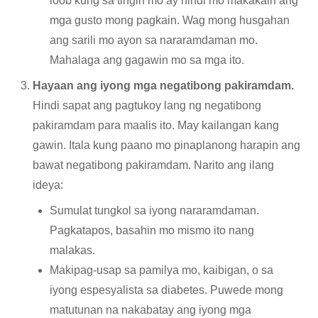
loob kung sa tingin mo ay hindi mo makakain ang
mga gusto mong pagkain. Wag mong husgahan
ang sarili mo ayon sa nararamdaman mo.
Mahalaga ang gagawin mo sa mga ito.
Hayaan ang iyong mga negatibong pakiramdam.
Hindi sapat ang pagtukoy lang ng negatibong
pakiramdam para maalis ito. May kailangan kang
gawin. Itala kung paano mo pinaplanong harapin ang
bawat negatibong pakiramdam. Narito ang ilang
ideya:
Sumulat tungkol sa iyong nararamdaman.
Pagkatapos, basahin mo mismo ito nang
malakas.
Makipag-usap sa pamilya mo, kaibigan, o sa
iyong espesyalista sa diabetes. Puwede mong
matutunan na nakabatay ang iyong mga