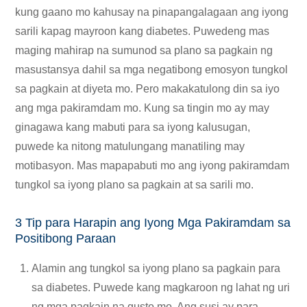
kung gaano mo kahusay na pinapangalagaan ang iyong
sarili kapag mayroon kang diabetes. Puwedeng mas
maging mahirap na sumunod sa plano sa pagkain ng
masustansya dahil sa mga negatibong emosyon tungkol
sa pagkain at diyeta mo. Pero makakatulong din sa iyo
ang mga pakiramdam mo. Kung sa tingin mo ay may
ginagawa kang mabuti para sa iyong kalusugan,
puwede ka nitong matulungang manatiling may
motibasyon. Mas mapapabuti mo ang iyong pakiramdam
tungkol sa iyong plano sa pagkain at sa sarili mo.
3 Tip para Harapin ang Iyong Mga Pakiramdam sa
Positibong Paraan
Alamin ang tungkol sa iyong plano sa pagkain para
sa diabetes. Puwede kang magkaroon ng lahat ng uri
ng mga pagkain na gusto mo. Ang susi ay para