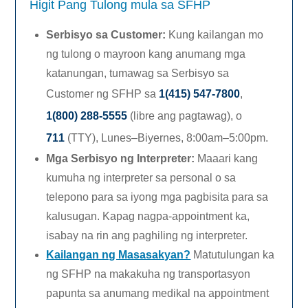
Higit Pang Tulong mula sa SFHP
Serbisyo sa Customer
:
Kung kailangan mo
ng tulong o mayroon kang anumang mga
katanungan, tumawag sa Serbisyo sa
Customer ng SFHP sa
1(415) 547-7800
,
1(800) 288-5555
(libre ang pagtawag), o
711
(TTY),
Lunes–Biyernes,
8:00am–5:00pm.
Mga Serbisyo ng Interpreter
:
Maaari kang
kumuha ng interpreter sa personal o sa
telepono para sa iyong mga pagbisita para sa
kalusugan. Kapag nagpa-appointment ka,
isabay na rin ang paghiling ng interpreter.
Kailangan ng Masasakyan?
Matutulungan ka
ng SFHP na makakuha ng transportasyon
papunta sa anumang medikal na appointment