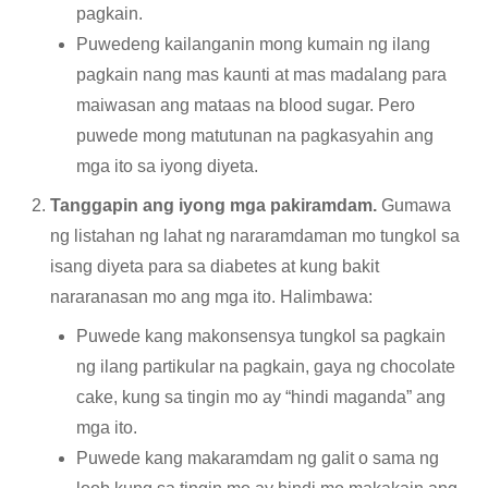
pagkain.
Puwedeng kailanganin mong kumain ng ilang
pagkain nang mas kaunti at mas madalang para
maiwasan ang mataas na blood sugar. Pero
puwede mong matutunan na pagkasyahin ang
mga ito sa iyong diyeta.
Tanggapin ang iyong mga pakiramdam.
Gumawa
ng listahan ng lahat ng nararamdaman mo tungkol sa
isang diyeta para sa diabetes at kung bakit
nararanasan mo ang mga ito. Halimbawa:
Puwede kang makonsensya tungkol sa pagkain
ng ilang partikular na pagkain, gaya ng chocolate
cake, kung sa tingin mo ay “hindi maganda” ang
mga ito.
Puwede kang makaramdam ng galit o sama ng