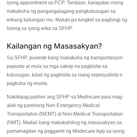
iyong appointment sa PCP. Tandaan, karapatan mong
makakuha ng pangangalagang pangkalusugan sa
wikang kailangan mo. Matuto pa tungkol sa
paghingi ng
tulong sa iyong wika sa SFHP
.
Kailangan ng Masasakyan?
Sa SFHP, puwede kang makakuha ng transportasyon
papunta at mula sa mga sakop na pagbisita sa
kalusugan, tulad ng pagbisita sa isang espesyalista o
pagkuha ng reseta.
Nakikipag-partner ang SFHP sa Modivcare para mag-
alok ng parehong Non-Emergency Medical
Transportation (NEMT) at Non-Medical Transportation
(NMT). Madali kang makakahiling ng masasakyan sa
pamamagitan ng paggamit ng Modivcare App sa iyong