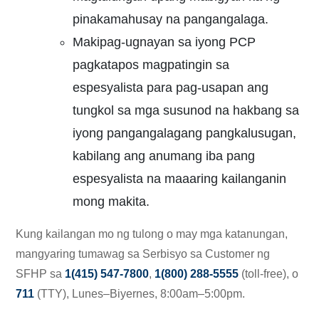
pinakamahusay na pangangalaga.
Makipag-ugnayan sa iyong PCP
pagkatapos magpatingin sa
espesyalista para pag-usapan ang
tungkol sa mga susunod na hakbang sa
iyong pangangalagang pangkalusugan,
kabilang ang anumang iba pang
espesyalista na maaaring kailanganin
mong makita.
Kung kailangan mo ng tulong o may mga katanungan,
mangyaring tumawag sa Serbisyo sa Customer ng
SFHP sa
1(415) 547-7800
,
1(800) 288-5555
(toll-free), o
711
(TTY), Lunes–Biyernes, 8:00am–5:00pm.