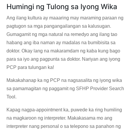
Humingi ng Tulong sa Iyong Wika
Ang ilang kultura ay maaaring may maraming paraan ng
pagtugon sa mga pangangailangan sa kalusugan.
Gumagamit ng mga natural na remedyo ang ilang tao
habang ang iba naman ay madalas na bumibisita sa
doktor. Okay lang na makaramdam ng kaba kung bago
para sa iyo ang pagpunta sa doktor. Nariyan ang iyong
PCP para tulungan ka!
Makakahanap ka ng PCP na nagsasalita ng iyong wika
sa pamamagitan ng paggamit ng
SFHP Provider Search
Tool
.
Kapag nagpa-appointment ka, puwede ka ring humiling
na magkaroon ng interpreter. Makakasama mo ang
interpreter nang personal o sa telepono sa panahon ng