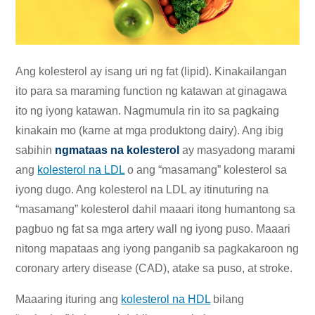
Ang kolesterol ay isang uri ng fat (lipid). Kinakailangan
ito para sa maraming function ng katawan at ginagawa
ito ng iyong katawan. Nagmumula rin ito sa pagkaing
kinakain mo (karne at mga produktong dairy). Ang ibig
sabihin
ngmataas na kolesterol
ay masyadong marami
ang
kolesterol na LDL
o ang “masamang” kolesterol sa
iyong dugo. Ang kolesterol na LDL ay itinuturing na
“masamang” kolesterol dahil maaari itong humantong sa
pagbuo ng fat sa mga artery wall ng iyong puso. Maaari
nitong mapataas ang iyong panganib sa pagkakaroon ng
coronary artery disease (CAD), atake sa puso, at stroke.
Maaaring ituring ang
kolesterol na HDL
bilang