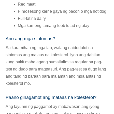
Red meat
Pinrosesong karne gaya ng bacon o mga hot dog
Full-fat na dairy
Mga karneng lamang-loob tulad ng atay
Ano ang mga sintomas?
Sa karamihan ng mga tao, walang naidudulot na
sintomas ang mataas na kolesterol. Iyon ang dahilan
kung bakit mahalagang sumailalim sa regular na pag-
test ng dugo para magpasuri. Ang pag-test sa dugo lang
ang tanging paraan para malaman ang mga antas ng
kolesterol mo.
Paano ginagamot ang mataas na kolesterol?
Ang layunin ng paggamot ay mabawasan ang iyong
panganib sa pagkakaroon ng atake sa puso o stroke.