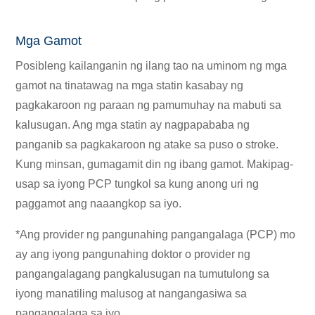
Mga Gamot
Posibleng kailanganin ng ilang tao na uminom ng mga
gamot na tinatawag na mga statin kasabay ng
pagkakaroon ng paraan ng pamumuhay na mabuti sa
kalusugan. Ang mga statin ay nagpapababa ng
panganib sa pagkakaroon ng atake sa puso o stroke.
Kung minsan, gumagamit din ng ibang gamot. Makipag-
usap sa iyong PCP tungkol sa kung anong uri ng
paggamot ang naaangkop sa iyo.
*Ang provider ng pangunahing pangangalaga (PCP) mo
ay ang iyong pangunahing doktor o provider ng
pangangalagang pangkalusugan na tumutulong sa
iyong manatiling malusog at nangangasiwa sa
pangangalaga sa iyo.