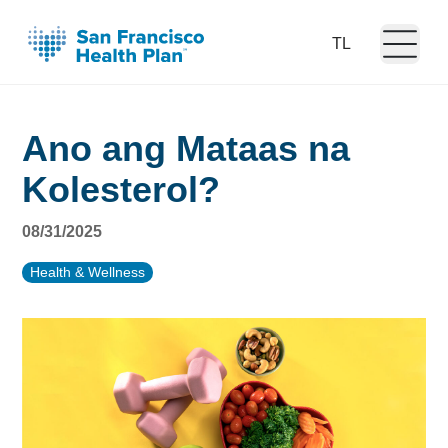
Open m
Language:
Ano ang Mataas na
Kolesterol?
08/31/2025
Health & Wellness