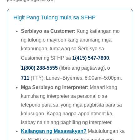
Higit Pang Tulong mula sa SFHP
Serbisyo sa Customer
:
Kung kailangan mo
ng tulong o mayroon kang anumang mga
katanungan, tumawag sa Serbisyo sa
Customer ng SFHP sa
1(415) 547-7800
,
1(800) 288-5555
(libre ang pagtawag), o
711
(TTY),
Lunes–Biyernes,
8:00am–5:00pm.
Mga Serbisyo ng Interpreter
:
Maaari kang
kumuha ng interpreter sa personal o sa
telepono para sa iyong mga pagbisita para sa
kalusugan. Kapag nagpa-appointment ka,
isabay na rin ang paghiling ng interpreter.
Kailangan ng Masasakyan?
Matutulungan ka
ng SFHP na makakuha ng transportasyon