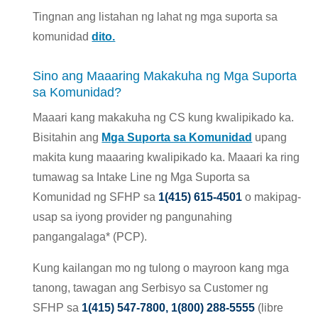
Tingnan ang listahan ng lahat ng mga suporta sa
komunidad
dito.
Sino ang Maaaring Makakuha ng Mga Suporta
sa Komunidad?
Maaari kang makakuha ng CS kung kwalipikado ka.
Bisitahin ang
Mga Suporta sa Komunidad
upang
makita kung maaaring kwalipikado ka. Maaari ka ring
tumawag sa Intake Line ng Mga Suporta sa
Komunidad ng SFHP sa
1(415) 615-4501
o makipag-
usap sa iyong provider ng pangunahing
pangangalaga* (PCP).
Kung kailangan mo ng tulong o mayroon kang mga
tanong, tawagan ang Serbisyo sa Customer ng
SFHP sa
1(415) 547-7800
,
1(800) 288-5555
(libre