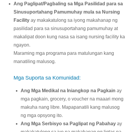
Ang Paglipat/Pagbaling sa Mga Pasilidad para sa
Sinusuportahang Pamumuhay mula sa Nursing
Facility
ay makakatulong sa iyong makahanap ng
pasilidad para sa sinusuportahang pamumuhay at
makalipat doon kung nasa sa isang nursing facility ka
ngayon.
Maraming mga programa para matulungan kang
manatiling malusog.
Mga Suporta sa Komunidad:
Ang Mga Medikal na Iniangkop na Pagkain
ay
mga pagkain, grocery, o voucher na maaari mong
makuha nang libre. Mapapanatili kang malusog
ng mga opsyong ito.
Ang Mga Serbisyo sa Paglipat ng Pabahay
ay
makakatulong sa iyo na makahanap ng ligtas na