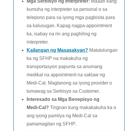
Mga Serbisyo ng Interpreter
:
Maaari kang
kumuha ng interpreter sa personal o sa
telepono para sa iyong mga pagbisita para
sa kalusugan. Kapag nagpa-appointment
ka, isabay na rin ang paghiling ng
interpreter.
Kailangan ng Masasakyan?
Matutulungan
ka ng SFHP na makakuha ng
transportasyon papunta sa anumang
medikal na appointment na saklaw ng
Medi-Cal.
Magtanong sa iyong provider o
tumawag sa Serbisyo sa Customer.
Interesado sa Mga Benepisyo ng
Medi-Cal?
Tingnan kung makakakuha ka o
ang iyong pamilya ng
Medi-Cal
sa
pamamagitan ng SFHP
.