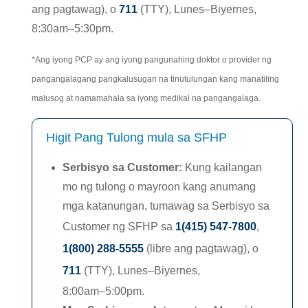
ang pagtawag), o
711
(TTY), Lunes–Biyernes,
8:30am–5:30pm.
*Ang iyong PCP ay ang iyong pangunahing doktor o provider ng
pangangalagang pangkalusugan na tinutulungan kang manatiling
malusog at namamahala sa iyong medikal na pangangalaga.
Higit Pang Tulong mula sa SFHP
Serbisyo sa Customer
:
Kung kailangan
mo ng tulong o mayroon kang anumang
mga katanungan, tumawag sa Serbisyo sa
Customer ng SFHP sa
1(415) 547-7800
,
1(800) 288-5555
(libre ang pagtawag), o
711
(TTY),
Lunes–Biyernes,
8:00am–5:00pm.