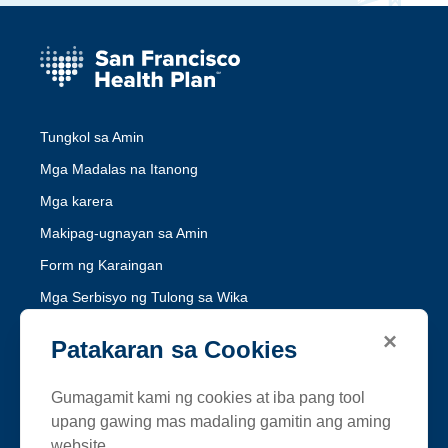
Tungkol sa Amin
Mga Madalas na Itanong
Mga karera
Makipag-ugnayan sa Amin
Form ng Karaingan
Mga Serbisyo ng Tulong sa Wika
Hindi Pandidiskrimina ng Medi-Cal
×
Patakaran sa Cookies
Hindi Pandidiskrimina ng Healthy Workers HMO
Gumagamit kami ng cookies at iba pang tool
Sundin ang SFHP
upang gawing mas madaling gamitin ang aming
website.