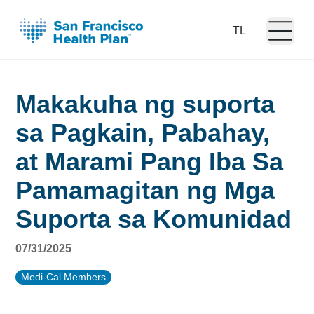
Open m
Language:
Makakuha ng suporta
sa Pagkain, Pabahay,
at Marami Pang Iba Sa
Pamamagitan ng Mga
Suporta sa Komunidad
07/31/2025
Medi-Cal Members