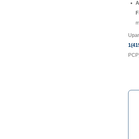
A
F
m
Upan
1(41
PCP)