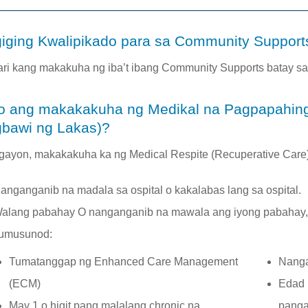
iging Kwalipikado para sa Community Support
ri kang makakuha ng iba’t ibang Community Supports batay s
o ang makakakuha ng Medikal na Pagpapahin
bawi ng Lakas)?
gayon, makakakuha ka ng Medical Respite (Recuperative Care)
anganganib na madala sa ospital o kakalabas lang sa ospital.
alang pabahay O nanganganib na mawala ang iyong pabahay, 
umusunod:
Tumatanggap ng Enhanced Care Management
Nanga
(ECM)
Edad 
May 1 o higit pang malalang chronic na
panga