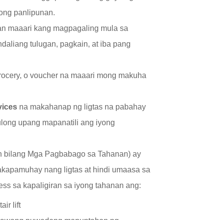
yong panlipunan.
n maaari kang magpagaling mula sa
aliang tulugan, pagkain, at iba pang
rocery, o voucher na maaari mong makuha
vices
na makahanap ng ligtas na pabahay
tulong upang mapanatili ang iyong
rin bilang Mga Pagbabago sa Tahanan) ay
kapamuhay nang ligtas at hindi umaasa sa
s sa kapaligiran sa iyong tahanan ang:
ir lift