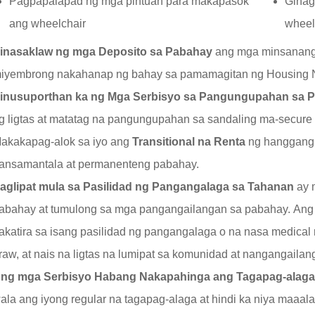
Pagpapalapad ng mga pintuan para makapasok
Gina
ang wheelchair
wheel
inasaklaw ng mga Deposito sa Pabahay
ang mga minsanang 
iyembrong nakahanap ng bahay sa pamamagitan ng Housing Na
inusuporthan ka ng Mga Serbisyo sa Pangungupahan sa Pa
g ligtas at matatag na pangungupahan sa sandaling ma-secure
akakapag-alok sa iyo ang
Transitional na Renta
ng hanggang 
ansamantala at permanenteng pabahay.
aglipat mula sa Pasilidad ng Pangangalaga sa Tahanan
ay 
abahay at tumulong sa mga pangangailangan sa pabahay. Ang 
akatira sa isang pasilidad ng pangangalaga o na nasa medical r
raw, at nais na ligtas na lumipat sa komunidad at nangangailan
ng mga Serbisyo Habang Nakapahinga ang Tagapag-alag
ala ang iyong regular na tagapag-alaga at hindi ka niya maaal