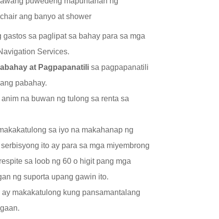
gawang puwedeng mapuntahan ng
chair ang banyo at shower
gastos sa paglipat sa bahay para sa mga
vigation Services.
bahay at Pagpapanatili
sa pagpapanatili
 ang pabahay.
anim na buwan ng tulong sa renta sa
makakatulong sa iyo na makahanap ng
serbisyong ito ay para sa mga miyembrong
espite sa loob ng 60 o higit pang mga
gan ng suporta upang gawin ito.
a
ay makakatulong kung pansamantalang
agaan.