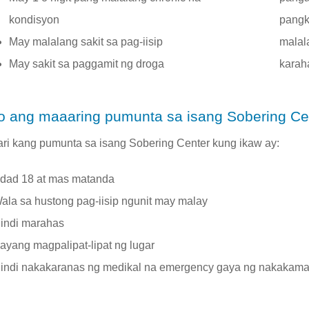
kondisyon
pangkr
May malalang sakit sa pag-iisip
malal
May sakit sa paggamit ng droga
karah
o ang maaaring pumunta sa isang Sobering Ce
ri kang pumunta sa isang Sobering Center kung ikaw ay:
dad 18 at mas matanda
ala sa hustong pag-iisip ngunit may malay
indi marahas
ayang magpalipat-lipat ng lugar
indi nakakaranas ng medikal na emergency gaya ng nakakama