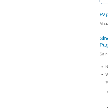
Pag
Maaa
Sin
Pag
Sa n
N
W
s