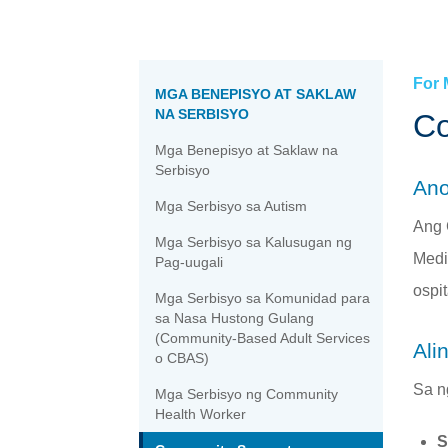
Press Room »
Medi-Cal »
»
Pagiging Kwalipikado »
Iyong Network ng Pangangalaga »
Library na Pangkalusugan ng Parmasya 
Pagpapatala »
Portal ng Miyembro »
For
MGA BENEPISYO AT SAKLAW
NA SERBISYO
Co
Mga Benepisyo at Saklaw na
Serbisyo
Ano
Mga Serbisyo sa Autism
Ang 
Mga Serbisyo sa Kalusugan ng
Medi
Pag-uugali
ospi
Mga Serbisyo sa Komunidad para
sa Nasa Hustong Gulang
(Community-Based Adult Services
Ali
o CBAS)
Sa n
Mga Serbisyo ng Community
Health Worker
S