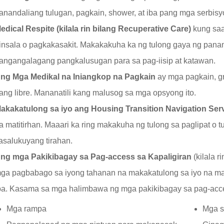
anandaliang tulugan, pagkain, shower, at iba pang mga serbis
edical Respite (kilala rin bilang Recuperative Care)
kung saa
insala o pagkakasakit. Makakakuha ka ng tulong gaya ng panand
angangalagang pangkalusugan para sa pag-iisip at katawan.
ng Mga Medikal na Iniangkop na Pagkain
ay mga pagkain, g
ang libre. Mananatili kang malusog sa mga opsyong ito.
akakatulong sa iyo ang Housing Transition Navigation Ser
a matitirhan. Maaari ka ring makakuha ng tulong sa paglipat o 
asalukuyang tirahan.
ng mga Pakikibagay sa Pag-access sa Kapaligiran
(kilala 
ga pagbabago sa iyong tahanan na makakatulong sa iyo na ma
ba. Kasama sa mga halimbawa ng mga pakikibagay sa pag-acces
Mga rampa
Mga sta