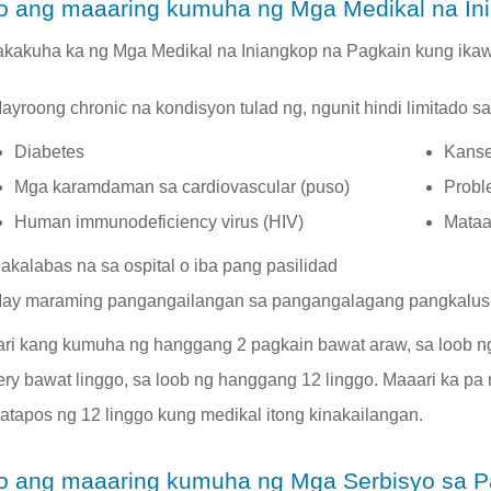
o ang maaaring kumuha ng Mga Medikal na In
kakuha ka ng Mga Medikal na Iniangkop na Pagkain kung ikaw
ayroong chronic na kondisyon tulad ng, ngunit hindi limitado sa
Diabetes
Kanse
Mga karamdaman sa cardiovascular (puso)
Probl
Human immunodeficiency virus (HIV)
Mataa
akalabas na sa ospital o iba pang pasilidad
ay maraming pangangailangan sa pangangalagang pangkalu
ri kang kumuha ng hanggang 2 pagkain bawat araw, sa loob n
ery bawat linggo, sa loob ng hanggang 12 linggo. Maaari ka pa
atapos ng 12 linggo kung medikal itong kinakailangan.
o ang maaaring kumuha ng Mga Serbisyo sa P