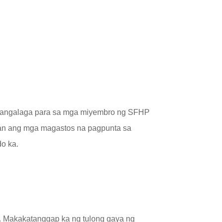
ng Mga Karapatan at Responsibilidad »
gangalaga para sa mga miyembro ng SFHP
san ang mga magastos na pagpunta sa
o ka.
. Makakatanggap ka ng tulong gaya ng