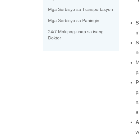
Mga Serbisyo sa Transportasyon
Mga Serbisyo sa Paningin
S
24/7 Makipag-usap sa isang
m
Doktor
S
n
M
p
P
p
n
a
A
w