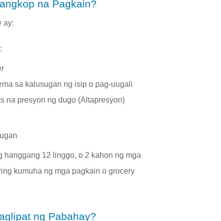
iangkop na Pagkain?
 ay:
:
r
ema sa kalusugan ng isip o pag-uugali
s na presyon ng dugo (Altapresyon)
sugan
g hanggang 12 linggo, o 2 kahon ng mga
 ring kumuha ng mga pagkain o grocery
aglipat ng Pabahay?