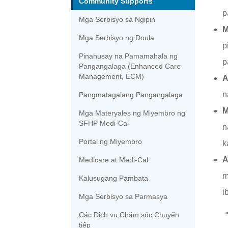
Community Supports
p
Mga Serbisyo sa Ngipin
M
Mga Serbisyo ng Doula
p
Pinahusay na Pamamahala ng
p
Pangangalaga (Enhanced Care
Management, ECM)
A
n
Pangmatagalang Pangangalaga
M
Mga Materyales ng Miyembro ng
SFHP Medi-Cal
n
Portal ng Miyembro
k
A
Medicare at Medi-Cal
m
Kalusugang Pambata
i
Mga Serbisyo sa Parmasya
Các Dịch vụ Chăm sóc Chuyển
tiếp