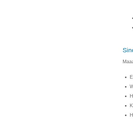
Sin
Maaa
E
W
H
K
H