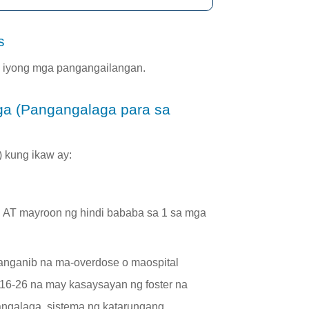
s
a iyong mga pangangailangan.
ga (Pangangalaga para sa
 kung ikaw ay:
AT mayroon ng hindi bababa sa 1 sa mga
nganib na ma-overdose o maospital
16-26 na may kasaysayan ng foster na
ngalaga, sistema ng katarungang