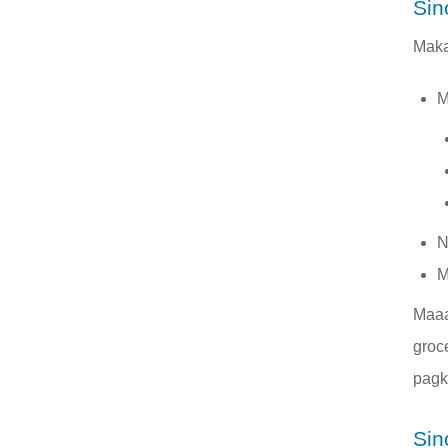
Sin
Maka
M
N
M
Maaa
groc
pagk
Sin