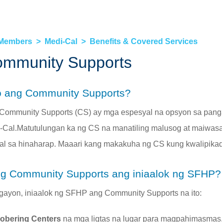
Mga Materyal para sa Miyembro »
Iyo
»
HEALTHY WORKERS HMO
 Members
Medi-Cal
Benefits & Covered Services
Healthy Workers HMO »
mmunity Supports
Mga Benepisyo at Saklaw na Serbisyo »
Pagpapatuloy ng Pangangalaga »
 ang Community Supports?
Maghanap ng Provider »
Community Supports (CS) ay mga espesyal na opsyon sa pan
Pagpapanatili ng Iyong Saklaw »
-Cal.Matutulungan ka ng CS na manatiling malusog at maiwa
tal sa hinaharap. Maaari kang makakuha ng CS kung kwalipikad
ng Community Supports ang iniaalok ng SFHP?
gayon, iniaalok ng SFHP ang Community Supports na ito:
obering Centers
na mga ligtas na lugar para magpahimasmas