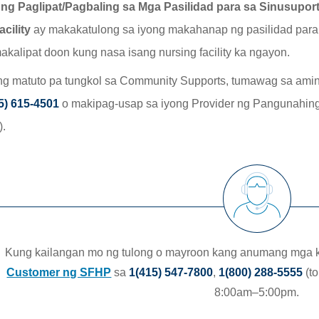
ng Paglipat/Pagbaling sa Mga Pasilidad para sa Sinusup
acility
ay makakatulong sa iyong makahanap ng pasilidad par
akalipat doon kung nasa isang nursing facility ka ngayon.
g matuto pa tungkol sa Community Supports, tumawag sa amin
5) 615-4501
o makipag-usap sa iyong Provider ng Pangunahing
.
Kung kailangan mo ng tulong o mayroon kang anumang mga
Customer ng SFHP
sa
1(415) 547-7800
,
1(800) 288-5555
(to
8:00am–5:00pm.