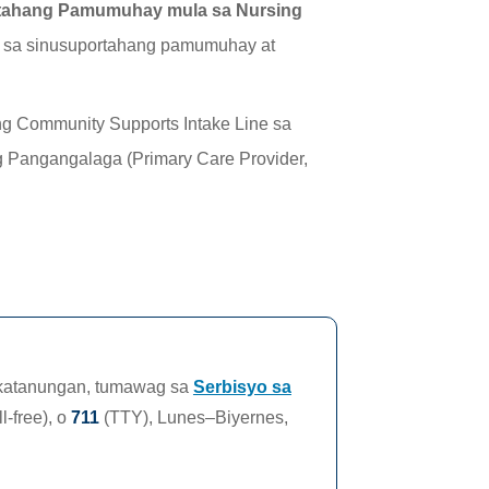
ortahang Pamumuhay mula sa Nursing
a sa sinusuportahang pamumuhay at
g Community Supports Intake Line sa
 Pangangalaga (Primary Care Provider,
 katanungan, tumawag sa
Serbisyo sa
ll-free),
o
711
(TTY),
Lunes–Biyernes,